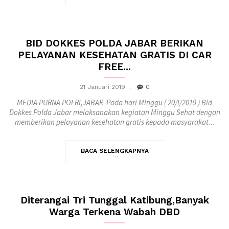
BID DOKKES POLDA JABAR BERIKAN
PELAYANAN KESEHATAN GRATIS DI CAR
FREE...
21 Januari 2019
0
MEDIA PURNA POLRI,JABAR- Pada hari Minggu ( 20/I/2019 ) Bid
Dokkes Polda Jabar melaksanakan kegiatan Minggu Sehat dengan
memberikan pelayanan kesehatan gratis kepada masyarakat...
BACA SELENGKAPNYA
Diterangai Tri Tunggal Katibung,Banyak
Warga Terkena Wabah DBD