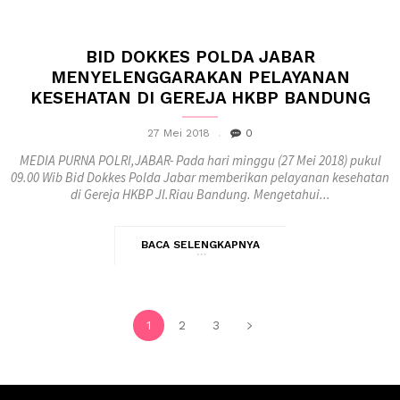
BID DOKKES POLDA JABAR
MENYELENGGARAKAN PELAYANAN
KESEHATAN DI GEREJA HKBP BANDUNG
27 Mei 2018
0
MEDIA PURNA POLRI,JABAR- Pada hari minggu (27 Mei 2018) pukul
09.00 Wib Bid Dokkes Polda Jabar memberikan pelayanan kesehatan
di Gereja HKBP Jl.Riau Bandung. Mengetahui...
BACA SELENGKAPNYA
1
2
3