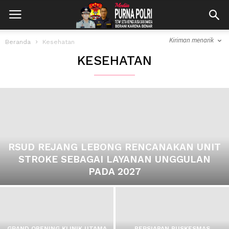
Kiriman menarik
Beranda
Kesehatan
KESEHATAN
KOMENTAR LURAH CEMARA, PESAN TEGAS
: NARKOBA TIDAK ADA RUANG, TIDAK...
RSUD REJANG LEBONG RENCANAKAN UNIT
STROKE SEBAGAI LAYANAN UNGGULAN
PADA 2027
GRAND OPENING KLINIK UTAMA
PERSIAPAN PUSKESMAS