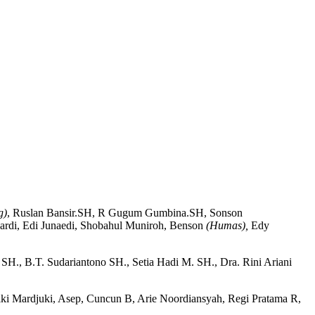
g)
, Ruslan Bansir.SH, R Gugum Gumbina.SH, Sonson
di, Edi Junaedi, Shobahul Muniroh, Benson
(Humas)
,
Edy
H., B.T. Sudariantono SH., Setia Hadi M. SH., Dra. Rini Ariani
iki Mardjuki, Asep, Cuncun B, Arie Noordiansyah, Regi Pratama R,