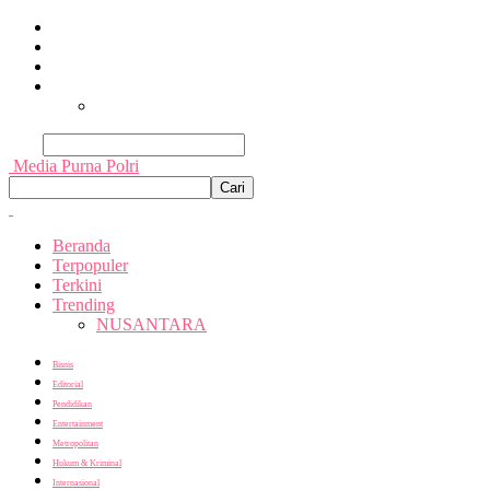
Beranda
Terpopuler
Terkini
Trending
Nusantara
Cari
Media Purna Polri
Beranda
Terpopuler
Terkini
Trending
NUSANTARA
Bisnis
Editorial
Pendidikan
Entertainment
Metropolitan
Hukum & Kriminal
Internasional