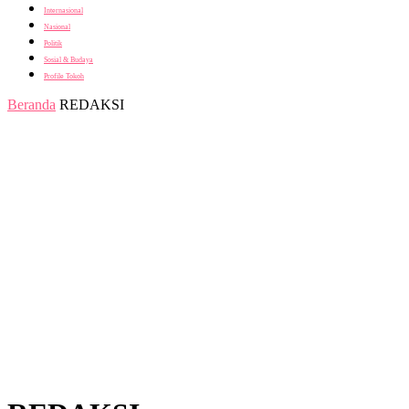
Internasional
Nasional
Politik
Sosial & Budaya
Profile Tokoh
Beranda
REDAKSI