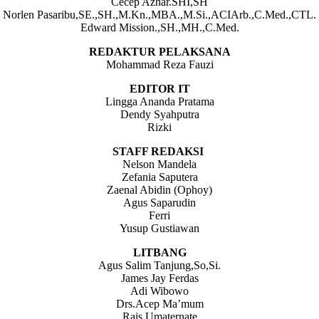
Cecep Azhar.SHI,SH
Norlen Pasaribu,SE.,SH.,M.Kn.,MBA.,M.Si.,ACIArb.,C.Med.,CTL.
Edward Mission.,SH.,MH.,C.Med.
REDAKTUR PELAKSANA
Mohammad Reza Fauzi
EDITOR IT
Lingga Ananda Pratama
Dendy Syahputra
Rizki
STAFF REDAKSI
Nelson Mandela
Zefania Saputera
Zaenal Abidin (Ophoy)
Agus Saparudin
Ferri
Yusup Gustiawan
LITBANG
Agus Salim Tanjung,So,Si.
James Jay Ferdas
Adi Wibowo
Drs.Acep Ma’mum
Rais Umaternate