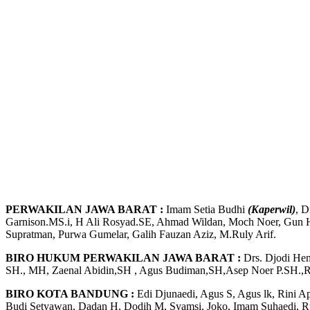
PERWAKILAN JAWA BARAT :
Imam Setia Budhi
(Kaperwil)
, 
Garnison.MS.i, H Ali Rosyad.SE, Ahmad Wildan, Moch Noer, Gun 
Supratman, Purwa Gumelar, Galih Fauzan Aziz, M.Ruly Arif.
BIRO HUKUM PERWAKILAN JAWA BARAT :
Drs. Djodi Hen
SH., MH, Zaenal Abidin,SH , Agus Budiman,SH,Asep Noer P.SH.,R
BIRO KOTA BANDUNG :
Edi Djunaedi, Agus S, Agus lk, Rini A
Budi Setyawan, Dadan H, Dodih M, Syamsi, Joko, Imam Suhaedi, R