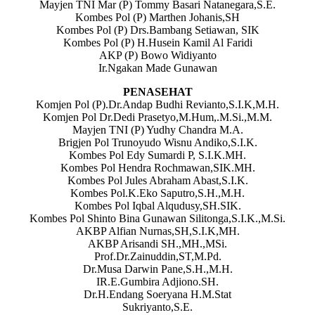
Mayjen TNI Mar (P) Tommy Basari Natanegara,S.E.
Kombes Pol (P) Marthen Johanis,SH
Kombes Pol (P) Drs.Bambang Setiawan, SIK
Kombes Pol (P) H.Husein Kamil Al Faridi
AKP (P) Bowo Widiyanto
Ir.Ngakan Made Gunawan
PENASEHAT
Komjen Pol (P).Dr.Andap Budhi Revianto,S.I.K,M.H.
Komjen Pol Dr.Dedi Prasetyo,M.Hum,.M.Si.,M.M.
Mayjen TNI (P) Yudhy Chandra M.A.
Brigjen Pol Trunoyudo Wisnu Andiko,S.I.K.
Kombes Pol Edy Sumardi P, S.I.K.MH.
Kombes Pol Hendra Rochmawan,SIK.MH.
Kombes Pol Jules Abraham Abast,S.I.K.
Kombes Pol.K.Eko Saputro,S.H.,M.H.
Kombes Pol Iqbal Alqudusy,SH.SIK.
Kombes Pol Shinto Bina Gunawan Silitonga,S.I.K.,M.Si.
AKBP Alfian Nurnas,SH,S.I.K,MH.
AKBP Arisandi SH.,MH.,MSi.
Prof.Dr.Zainuddin,ST,M.Pd.
Dr.Musa Darwin Pane,S.H.,M.H.
IR.E.Gumbira Adjiono.SH.
Dr.H.Endang Soeryana H.M.Stat
Sukriyanto,S.E.