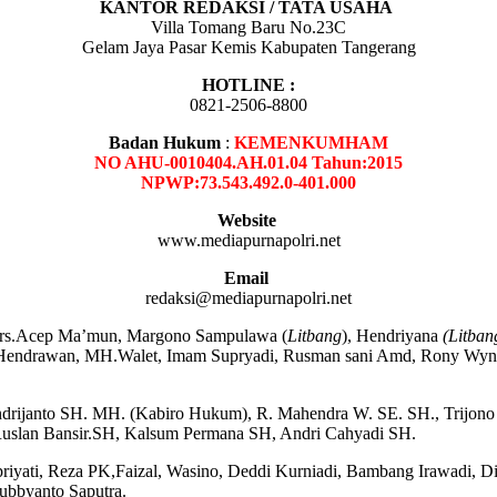
KANTOR REDAKSI / TATA USAHA
Villa Tomang Baru No.23C
Gelam Jaya Pasar Kemis Kabupaten Tangerang
HOTLINE :
0821-2506-8800
Badan Hukum
:
KEMENKUMHAM
NO AHU-0010404.AH.01.04 Tahun:2015
NPWP:73.543.492.0-401.000
Website
www.mediapurnapolri.net
Email
redaksi@mediapurnapolri.net
Drs.Acep Ma’mun, Margono Sampulawa (
Litbang
), Hendriyana
(Litban
Hendrawan, MH.Walet, Imam Supryadi, Rusman sani Amd, Rony Wynar
drijanto SH. MH. (Kabiro Hukum), R. Mahendra W. SE. SH., Trijono S
uslan Bansir.SH, Kalsum Permana SH, Andri Cahyadi SH.
priyati, Reza PK,Faizal, Wasino, Deddi Kurniadi, Bambang Irawadi, D
ubbyanto Saputra.