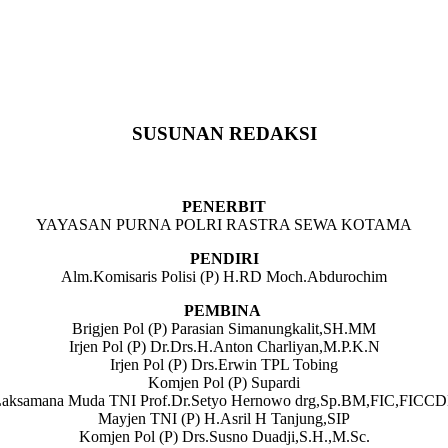
SUSUNAN REDAKSI
PENERBIT
YAYASAN PURNA POLRI RASTRA SEWA KOTAMA
PENDIRI
Alm.Komisaris Polisi (P) H.RD Moch.Abdurochim
PEMBINA
Brigjen Pol (P) Parasian Simanungkalit,SH.MM
Irjen Pol (P) Dr.Drs.H.Anton Charliyan,M.P.K.N
Irjen Pol (P) Drs.Erwin TPL Tobing
Komjen Pol (P) Supardi
aksamana Muda TNI Prof.Dr.Setyo Hernowo drg,Sp.BM,FIC,FICC
Mayjen TNI (P) H.Asril H Tanjung,SIP
Komjen Pol (P) Drs.Susno Duadji,S.H.,M.Sc.