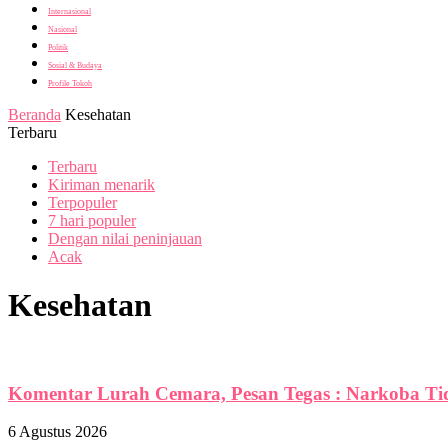
Internasional
Nasional
Politik
Sosial & Budaya
Profile Tokoh
Beranda
Kesehatan
Terbaru
Terbaru
Kiriman menarik
Terpopuler
7 hari populer
Dengan nilai peninjauan
Acak
Kesehatan
Komentar Lurah Cemara, Pesan Tegas : Narkoba Ti
6 Agustus 2026