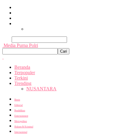
Beranda
Terpopuler
Terkini
Trending
Nusantara
Cari
Media Purna Polri
Beranda
Terpopuler
Terkini
Trending
NUSANTARA
Bisnis
Editorial
Pendidikan
Entertainment
Metropolitan
Hukum & Kriminal
Internasional