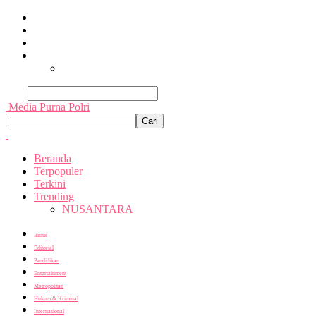
Beranda
Terpopuler
Terkini
Trending
Nusantara
Cari
Media Purna Polri
Beranda
Terpopuler
Terkini
Trending
NUSANTARA
Bisnis
Editorial
Pendidikan
Entertainment
Metropolitan
Hukum & Kriminal
Internasional