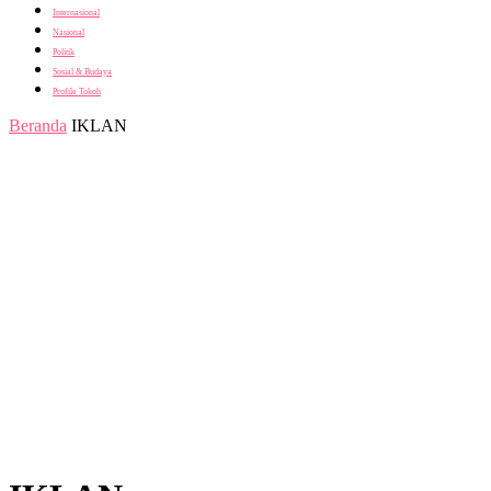
Internasional
Nasional
Politik
Sosial & Budaya
Profile Tokoh
Beranda
IKLAN