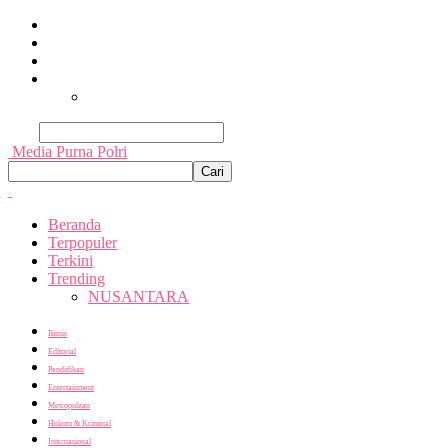
Beranda
Terpopuler
Terkini
Trending
Nusantara
Cari
Media Purna Polri
Beranda
Terpopuler
Terkini
Trending
NUSANTARA
Bisnis
Editorial
Pendidikan
Entertainment
Metropolitan
Hukum & Kriminal
Internasional