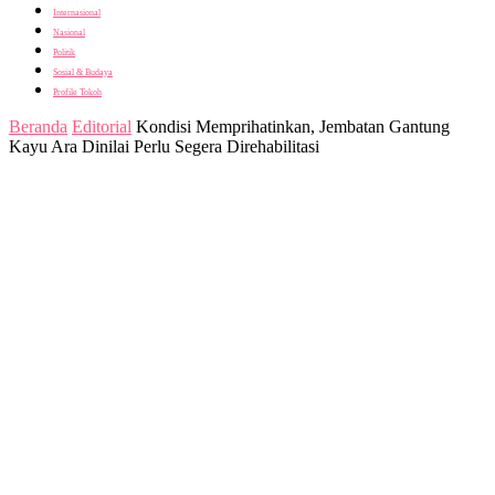
Internasional
Nasional
Politik
Sosial & Budaya
Profile Tokoh
Beranda
Editorial
Kondisi Memprihatinkan, Jembatan Gantung
Kayu Ara Dinilai Perlu Segera Direhabilitasi