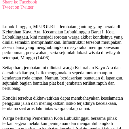
Share ke Facebook
Tweet on Twitter
Lubuk Linggau, MP-POLRI – Jembatan gantung yang berada di
Kelurahan Kayu Ara, Kecamatan Lubuklinggau Barat I, Kota
Lubuklinggau, kini menjadi sorotan warga akibat kondisinya yang
dinilai semakin memprihatinkan. Infrastruktur tersebut merupakan
akses utama yang menghubungkan masyarakat menuju kawasan
perkebunan, persawahan, serta sejumlah lokasi wisata di wilayah
setempat, Minggu (14/06).
Setiap hari, jembatan ini dilintasi warga Kelurahan Kayu Ara dan
daerah sekitarnya, baik menggunakan sepeda motor maupun
kendaraan roda empat. Namun, berdasarkan pantauan di lapangan,
sejumlah bagian bantalan plat besi jembatan terlihat rapuh dan
berlubang.
Kondisi tersebut dikhawatirkan dapat membahayakan keselamatan
pengguna jalan dan meningkatkan risiko terjadinya kecelakaan,
terutama saat arus lalu lintas warga cukup ramai.
Warga berharap Pemerintah Kota Lubuklinggau bersama pihak
terkait segera melakukan peninjauan dan mengambil langkah
penanganan terhadap jembatan tersebut. Selain menjadi jalur vital