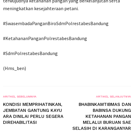
terwujudnya ketahanan pangan yang berkelanjutan serta
meningkatkan kesejahteraan petani.
#SwasembadaPanganBiroSdmPolrestabesBandung
#KetahananPanganPolrestabesBandung
#SdmPolrestabesBandung
(Hms_ben)
ARITKEL SEBELUMNYA
ARTIKEL SELANJUTNYA
KONDISI MEMPRIHATINKAN,
BHABINKAMTIBMAS DAN
JEMBATAN GANTUNG KAYU
BABINSA DUKUNG
ARA DINILAI PERLU SEGERA
KETAHANAN PANGAN
DIREHABILITASI
MELALUI BURUAN SAE
SELASIH DI KARANGANYAR