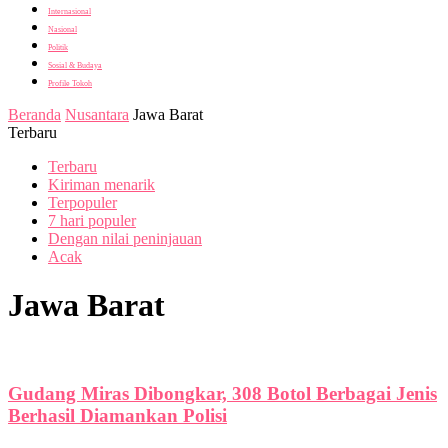
Internasional
Nasional
Politik
Sosial & Budaya
Profile Tokoh
Beranda
Nusantara
Jawa Barat
Terbaru
Terbaru
Kiriman menarik
Terpopuler
7 hari populer
Dengan nilai peninjauan
Acak
Jawa Barat
Gudang Miras Dibongkar, 308 Botol Berbagai Jenis
Berhasil Diamankan Polisi