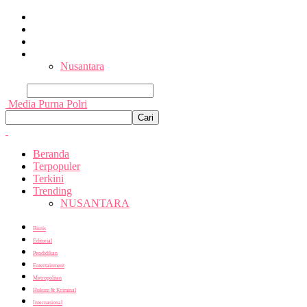
Beranda
Terpopuler
Terkini
Trending
Nusantara
Cari
Media Purna Polri
Beranda
Terpopuler
Terkini
Trending
NUSANTARA
Bisnis
Editorial
Pendidikan
Entertainment
Metropolitan
Hukum & Kriminal
Internasional