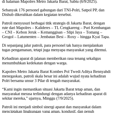
di halaman Mapolres Metro Jakarta Barat, Sabtu (6/9/2025).
Sebanyak 176 personel gabungan dari TNI-Polri, Satpol PP, dan
Dishub dikerahkan dalam kegiatan tersebut.
Patroli menyusuri berbagai titik strategis di Jakarta Barat, dengan
rute dari Mapolres – Kalideres – TL Cengkareng – Puri Kembangan
– CNI – Kebon Jeruk – Kemanggisan – Slipi Jaya – Tomang –
Grogol – Latumenten – Jembatan Besi – Roxy – hingga Kyai Tapa.
Di sepanjang jalur patroli, para personel tak hanya menjalankan
tugas pengamanan, tetapi juga menyapa masyarakat yang ditemui.
Kehadiran aparat di jalanan memberikan rasa tenang sekaligus
menumbuhkan kedekatan dengan warga.
Kapolres Metro Jakarta Barat Kombes Pol Twedi Aditya Bennyahdi
menegaskan, patroli skala besar ini adalah wujud nyata kehadiran
Polri bersama unsur 3 Pilar di tengah masyarakat.
“Kami ingin memastikan situasi Jakarta Barat tetap aman, dan
masyarakat merasa terlindungi dengan adanya kehadiran aparat di
sekitar mereka,” ujarnya, Minggu (7/9/2025).
Patroli ini menjadi simbol sinergi aparat dan masyarakat dalam
menciptakan lingkungan yang aman, kondusif, dan penuh