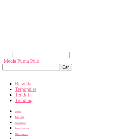
Cari
Media Purna Polri
Beranda
Terpopuler
Terkini
Trending
Bisnis
Editorial
Pendidikan
Entertainment
Metropolitan