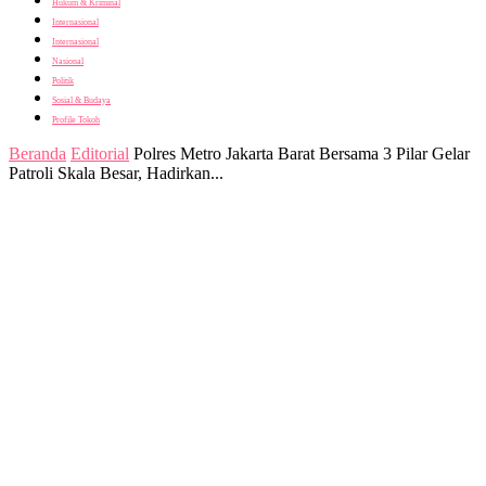
Hukum & Kriminal
Internasional
Internasional
Nasional
Politik
Sosial & Budaya
Profile Tokoh
Beranda
Editorial
Polres Metro Jakarta Barat Bersama 3 Pilar Gelar
Patroli Skala Besar, Hadirkan...