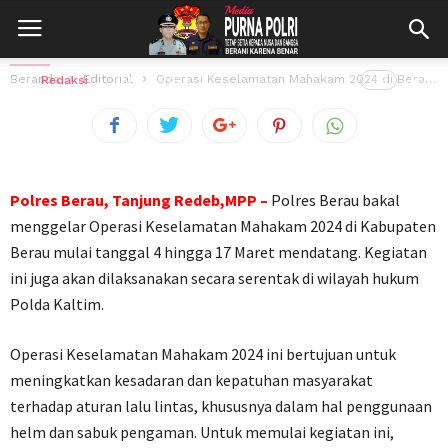
Operasi Keselamatan Mahakam 2024 di
Berau Digelar 4-17 Maret
Beranda
Editorial
Operasi Keselamatan Mahakam 2024 di Berau Digelar 4-17 Maret
Oleh
Redaksi
2 Maret 2024
149
views
Polres Berau, Tanjung Redeb,MPP –
Polres Berau bakal
menggelar Operasi Keselamatan Mahakam 2024 di Kabupaten
Berau mulai tanggal 4 hingga 17 Maret mendatang. Kegiatan
ini juga akan dilaksanakan secara serentak di wilayah hukum
Polda Kaltim.
Operasi Keselamatan Mahakam 2024 ini bertujuan untuk
meningkatkan kesadaran dan kepatuhan masyarakat
terhadap aturan lalu lintas, khususnya dalam hal penggunaan
helm dan sabuk pengaman. Untuk memulai kegiatan ini,