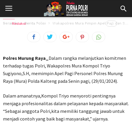
Wakapolres Mura Pimpin Apel Pagi dan
Sampaikan Pesan Penting
Beranda
Berita Polisi
Wakapolres Mura Pimpin Apel Pagi dan Sampaikan Pesan Penting
Oleh
Redaksi
29 Januari 2024
198
views
Polres Murung Raya_
Dalam rangka melanjutkan komitmen
terhadap tugas Polri, Wakapolres Mura Kompol Triyo
Sugiyono,S.H, memimpin Apel Pagi Personel Polres Murung
Raya (Mura) Polda Kalteng pada Senin pagi, (29/01/2024).
Dalam amanatnya,Kompol Triyo menyoroti pentingnya
menjaga profesionalitas dalam pelayanan kepada masyarakat.
“Sebagai anggota Polri,kita memiliki tanggung jawab untuk
menjadi contoh yang baik bagi masyarakat,” ujarnya.