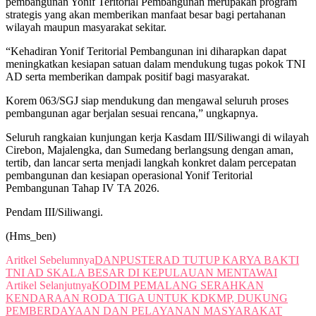
pembangunan Yonif Teritorial Pembangunan merupakan program
strategis yang akan memberikan manfaat besar bagi pertahanan
wilayah maupun masyarakat sekitar.
“Kehadiran Yonif Teritorial Pembangunan ini diharapkan dapat
meningkatkan kesiapan satuan dalam mendukung tugas pokok TNI
AD serta memberikan dampak positif bagi masyarakat.
Korem 063/SGJ siap mendukung dan mengawal seluruh proses
pembangunan agar berjalan sesuai rencana,” ungkapnya.
Seluruh rangkaian kunjungan kerja Kasdam III/Siliwangi di wilayah
Cirebon, Majalengka, dan Sumedang berlangsung dengan aman,
tertib, dan lancar serta menjadi langkah konkret dalam percepatan
pembangunan dan kesiapan operasional Yonif Teritorial
Pembangunan Tahap IV TA 2026.
Pendam III/Siliwangi.
(Hms_ben)
Aritkel Sebelumnya
DANPUSTERAD TUTUP KARYA BAKTI
TNI AD SKALA BESAR DI KEPULAUAN MENTAWAI
Artikel Selanjutnya
KODIM PEMALANG SERAHKAN
KENDARAAN RODA TIGA UNTUK KDKMP, DUKUNG
PEMBERDAYAAN DAN PELAYANAN MASYARAKAT