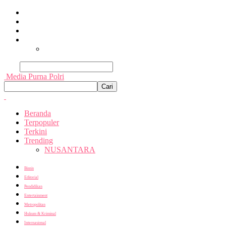
Beranda
Terpopuler
Terkini
Trending
Nusantara
Cari
Media Purna Polri
Beranda
Terpopuler
Terkini
Trending
NUSANTARA
Bisnis
Editorial
Pendidikan
Entertainment
Metropolitan
Hukum & Kriminal
Internasional