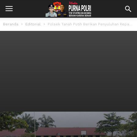
Beranda
Editorial
Polsek Tanah Putih Berikan Penyuluhan Kepada SMP Negeri 6 Tanah Putih