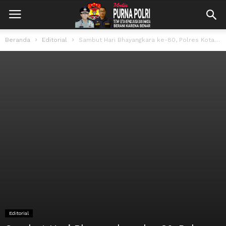
Beranda
Editorial
Sambut Hari Bhayangkara ke-80, Polres Kotabaru Gelar Bakti Religi dan Salurkan Bantuan...
Editorial