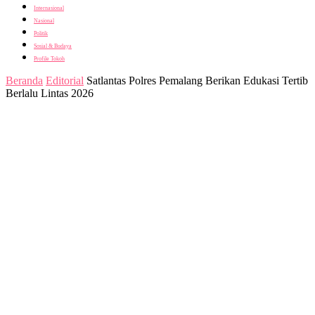
Internasional
Nasional
Politik
Sosial & Budaya
Profile Tokoh
Beranda
Editorial
Satlantas Polres Pemalang Berikan Edukasi Tertib
Berlalu Lintas 2026