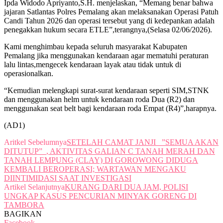
Ipda Widodo Apriyanto,S.H. menjelaskan, “Memang benar bahwa
jajaran Satlantas Polres Pemalang akan melaksanakan Operasi Patuh
Candi Tahun 2026 dan operasi tersebut yang di kedepankan adalah
penegakkan hukum secara ETLE”,terangnya,(Selasa 02/06/2026).
Kami menghimbau kepada seluruh masyarakat Kabupaten
Pemalang jika menggunakan kendaraan agar mematuhi peraturan
lalu lintas,mengecek kendaraan layak atau tidak untuk di
operasionalkan.
“Kemudian melengkapi surat-surat kendaraan seperti SIM,STNK
dan menggunakan helm untuk kendaraan roda Dua (R2) dan
menggunakan seat belt bagi kendaraan roda Empat (R4)”,harapnya.
(AD1)
Aritkel Sebelumnya
SETELAH CAMAT JANJI _”SEMUA AKAN
DITUTUP”_, AKTIVITAS GALIAN C TANAH MERAH DAN
TANAH LEMPUNG (CLAY) DI GOROWONG DIDUGA
KEMBALI BEROPERASI; WARTAWAN MENGAKU
DIINTIMIDASI SAAT INVESTIGASI
Artikel Selanjutnya
KURANG DARI DUA JAM, POLISI
UNGKAP KASUS PENCURIAN MINYAK GORENG DI
TAMBORA
BAGIKAN
Facebook