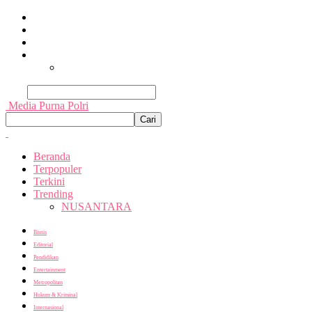
Beranda
Terpopuler
Terkini
Trending
Nusantara
Cari
Media Purna Polri
Beranda
Terpopuler
Terkini
Trending
NUSANTARA
Bisnis
Editorial
Pendidikan
Entertainment
Metropolitan
Hukum & Kriminal
Internasional