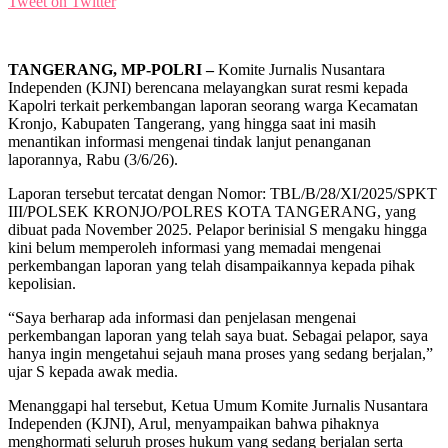
Tweet on Twitter
TANGERANG, MP-POLRI –
Komite Jurnalis Nusantara
Independen (KJNI) berencana melayangkan surat resmi kepada
Kapolri terkait perkembangan laporan seorang warga Kecamatan
Kronjo, Kabupaten Tangerang, yang hingga saat ini masih
menantikan informasi mengenai tindak lanjut penanganan
laporannya, Rabu (3/6/26).
Laporan tersebut tercatat dengan Nomor: TBL/B/28/XI/2025/SPKT
III/POLSEK KRONJO/POLRES KOTA TANGERANG, yang
dibuat pada November 2025. Pelapor berinisial S mengaku hingga
kini belum memperoleh informasi yang memadai mengenai
perkembangan laporan yang telah disampaikannya kepada pihak
kepolisian.
“Saya berharap ada informasi dan penjelasan mengenai
perkembangan laporan yang telah saya buat. Sebagai pelapor, saya
hanya ingin mengetahui sejauh mana proses yang sedang berjalan,”
ujar S kepada awak media.
Menanggapi hal tersebut, Ketua Umum Komite Jurnalis Nusantara
Independen (KJNI), Arul, menyampaikan bahwa pihaknya
menghormati seluruh proses hukum yang sedang berjalan serta