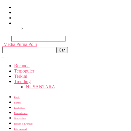
Beranda
Terpopuler
Terkini
Trending
Nusantara
Cari
Media Purna Polri
Beranda
Terpopuler
Terkini
Trending
NUSANTARA
Bisnis
Editorial
Pendidikan
Entertainment
Metropolitan
Hukum & Kriminal
Internasional