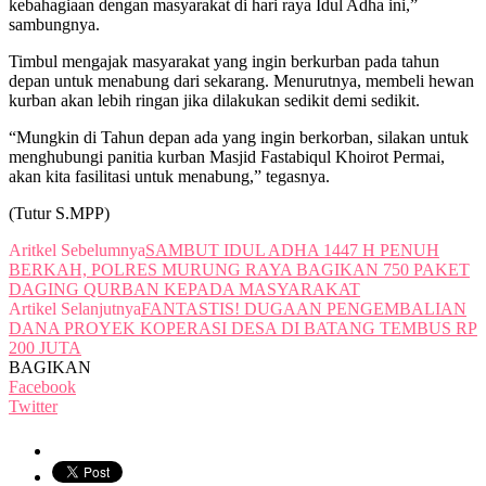
kebahagiaan dengan masyarakat di hari raya Idul Adha ini,”
sambungnya.
Timbul mengajak masyarakat yang ingin berkurban pada tahun
depan untuk menabung dari sekarang. Menurutnya, membeli hewan
kurban akan lebih ringan jika dilakukan sedikit demi sedikit.
“Mungkin di Tahun depan ada yang ingin berkorban, silakan untuk
menghubungi panitia kurban Masjid Fastabiqul Khoirot Permai,
akan kita fasilitasi untuk menabung,” tegasnya.
(Tutur S.MPP)
Aritkel Sebelumnya
SAMBUT IDUL ADHA 1447 H PENUH
BERKAH, POLRES MURUNG RAYA BAGIKAN 750 PAKET
DAGING QURBAN KEPADA MASYARAKAT
Artikel Selanjutnya
FANTASTIS! DUGAAN PENGEMBALIAN
DANA PROYEK KOPERASI DESA DI BATANG TEMBUS RP
200 JUTA
BAGIKAN
Facebook
Twitter