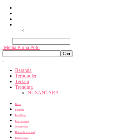
Beranda
Terpopuler
Terkini
Trending
Nusantara
Cari
Media Purna Polri
Beranda
Terpopuler
Terkini
Trending
NUSANTARA
Bisnis
Editorial
Pendidikan
Entertainment
Metropolitan
Hukum & Kriminal
Internasional