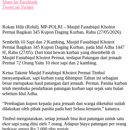
Share ke Facebook
Tweet on Twitter
Rokan Hilir (Rohil), MP-POLRI – Masjid Fastabiqul Khoirot
Permai Bagikan 345 Kupon Daging Kurban, Rabu (27/05/2026).
Sembelih 10 Sapi dan 2 Kambing, Masjid Fastabiqul Khoirot
Permai Bagikan 345 Kupon Daging Kurban, pada Idul Adha 1447
H, Rabu (27/05). Dari total hewan kurban yang disembelih di
Masjid Fastabiqul Khoirot Permai, terdapat Patungan dari jemaah
Permai 72 Orang Yaitu 10 ekor sapi dan 2 kambing.
Ketua Takmir Masjid Fastabiqul Khoirot Permai Timbul
menyampaikan, sapi kurban yang dihimpun Tahun ini sebagian
besar merupakan hasil patungan dari jemaah. Permai, Panitia kurban
telah membuka pendaftaran patungan kurban sapi sejak satu bulan
sebelum Idul Adha.
“Pembagian kupon kepada para jemaah dan warga diketahui sudah
dilakukan oleh pihak panitia pada hari Selasa kemarin,” katanya.
Timbul mengutarakan, setiap jemaah bisa ikut patungan untuk satu
ekor sapi yang diisi oleh 7 orang. Adapun biaya patungan per orang
berkisar antara Rp 2.600 ribu rupiah.