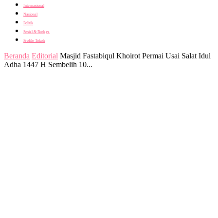
Internasional
Nasional
Politik
Sosial & Budaya
Profile Tokoh
Beranda
Editorial
Masjid Fastabiqul Khoirot Permai Usai Salat Idul
Adha 1447 H Sembelih 10...