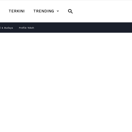
TERKINI
TRENDING
l & Budaya
Profile Tokoh