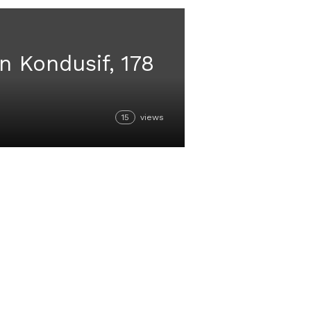
 Kondusif, 178
15
views