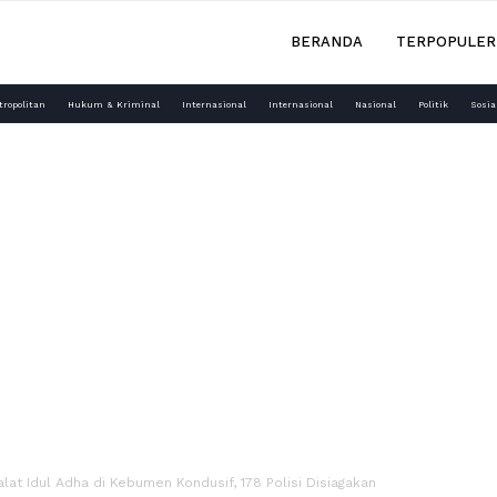
BERANDA
TERPOPULER
tropolitan
Hukum & Kriminal
Internasional
Internasional
Nasional
Politik
Sosia
lat Idul Adha di Kebumen Kondusif, 178 Polisi Disiagakan