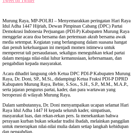
Tweet on Twitter
Murung Raya, MP-POLRI – Menyemarakkan peringatan Hari Raya
Idul Adha 1447 Hijriah, Dewan Pimpinan Cabang (DPC) Partai
Demokrasi Indonesia Perjuangan (PDI-P) Kabupaten Murung Raya
menggelar acara doa bersama dan pertemuan akrab bersama awak
media setempat. Kegiatan yang berlangsung dalam suasana hangat
dan penuh kekeluargaan ini menjadi momen istimewa untuk
mempererat tali persaudaraan, sekaligus meneguhkan tekad partai
dalam menjaga nilai-nilai luhur kemanusiaan, kebersamaan, dan
pengabdian kepada masyarakat.
Acara dihadiri langsung oleh Ketua DPC PDI-P Kabupaten Murung
Raya, Dr. Doni, SP., M.Si., didampingi Ketua Fraksi PDI-P DPRD
Kabupaten Murung Raya, Bebie, S.Sos., S.H., S.P., M.M., M.A.P.,
serta jajaran pengurus partai, kader, dan para wartawan yang
beroperasi di wilayah Murung Raya.
Dalam sambutannya, Dr. Doni menyampaikan ucapan selamat Hari
Raya Idul Adha 1447 H kepada seluruh kader, simpatisan,
masyarakat luas, dan rekan-rekan pers. Ia menekankan bahwa
perayaan kurban bukan sekadar tradisi ibadah, melainkan panggilan
untuk menerapkan nilai-nilai mulia dalam setiap langkah kehidupan
dan pengabdian.