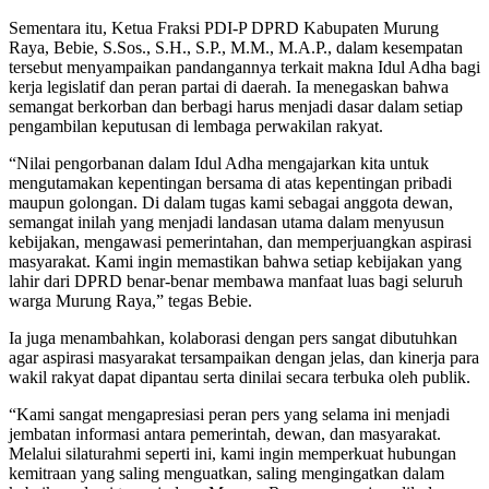
Sementara itu, Ketua Fraksi PDI-P DPRD Kabupaten Murung
Raya, Bebie, S.Sos., S.H., S.P., M.M., M.A.P., dalam kesempatan
tersebut menyampaikan pandangannya terkait makna Idul Adha bagi
kerja legislatif dan peran partai di daerah. Ia menegaskan bahwa
semangat berkorban dan berbagi harus menjadi dasar dalam setiap
pengambilan keputusan di lembaga perwakilan rakyat.
“Nilai pengorbanan dalam Idul Adha mengajarkan kita untuk
mengutamakan kepentingan bersama di atas kepentingan pribadi
maupun golongan. Di dalam tugas kami sebagai anggota dewan,
semangat inilah yang menjadi landasan utama dalam menyusun
kebijakan, mengawasi pemerintahan, dan memperjuangkan aspirasi
masyarakat. Kami ingin memastikan bahwa setiap kebijakan yang
lahir dari DPRD benar-benar membawa manfaat luas bagi seluruh
warga Murung Raya,” tegas Bebie.
Ia juga menambahkan, kolaborasi dengan pers sangat dibutuhkan
agar aspirasi masyarakat tersampaikan dengan jelas, dan kinerja para
wakil rakyat dapat dipantau serta dinilai secara terbuka oleh publik.
“Kami sangat mengapresiasi peran pers yang selama ini menjadi
jembatan informasi antara pemerintah, dewan, dan masyarakat.
Melalui silaturahmi seperti ini, kami ingin memperkuat hubungan
kemitraan yang saling menguatkan, saling mengingatkan dalam