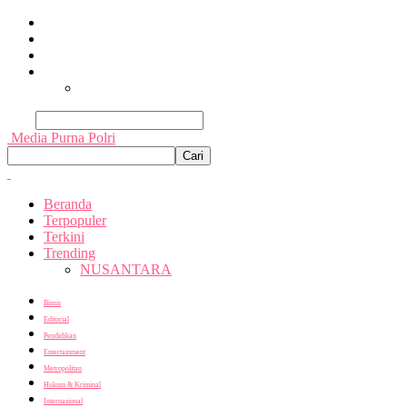
Beranda
Terpopuler
Terkini
Trending
Nusantara
Cari
Media Purna Polri
Beranda
Terpopuler
Terkini
Trending
NUSANTARA
Bisnis
Editorial
Pendidikan
Entertainment
Metropolitan
Hukum & Kriminal
Internasional