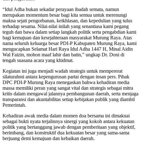
“Idul Adha bukan sekadar perayaan ibadah semata, namun
merupakan momentum besar bagi kita semua untuk merenungi
makna sejati pengorbanan, keikhlasan, dan kepedulian yang tulus
terhadap sesama. Nilai-nilai inilah yang senantiasa kami pegang
teguh dan bawa dalam setiap langkah politik serta pengabdian kami
bagi kemajuan dan kesejahteraan masyarakat Murung Raya. Atas
nama seluruh keluarga besar PDI-P Kabupaten Murung Raya, kami
mengucapkan Selamat Hari Raya Idul Adha 1447 H, Minal Aidin
Wal Faizin, mohon maaf lahir dan batin,” ungkap Dr. Doni di
tengah suasana acara yang khidmat.
Kegiatan ini juga menjadi wadah strategis untuk mempererat
silaturahmi antara kepengurusan partai dengan insan pers. Pihak
DPC PDI-P Murung Raya menegaskan bahwa kehadiran media
massa memiliki peran yang sangat vital dan strategis sebagai mitra
kritis dalam mengawal jalannya pembangunan daerah, serta menjaga
transparansi dan akuntabilitas setiap kebijakan publik yang diambil
Pemerintah.
Kehadiran awak media dalam momen doa bersama ini dimaknai
sebagai bukti nyata terjalinnya sinergi yang kokoh antara kekuatan
politik yang bertanggung jawab dengan pemberitaan yang objektif,
berimbang, dan konstruktif dua kekuatan besar yang sama-sama
berjuang demi kemajuan dan kebaikan daerah.