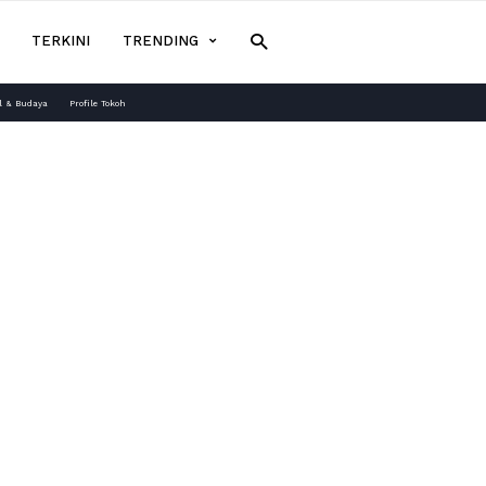
TERKINI
TRENDING
l & Budaya
Profile Tokoh