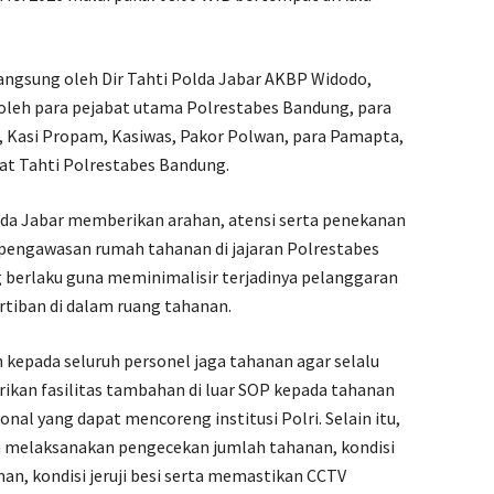
langsung oleh Dir Tahti Polda Jabar AKBP Widodo,
uti oleh para pejabat utama Polrestabes Bandung, para
, Kasi Propam, Kasiwas, Pakor Polwan, para Pamapta,
Sat Tahti Polrestabes Bandung.
olda Jabar memberikan arahan, atensi serta penekanan
pengawasan rumah tahanan di jajaran Polrestabes
g berlaku guna meminimalisir terjadinya pelanggaran
iban di dalam ruang tahanan.
 kepada seluruh personel jaga tahanan agar selalu
ikan fasilitas tambahan di luar SOP kepada tahanan
al yang dapat mencoreng institusi Polri. Selain itu,
in melaksanakan pengecekan jumlah tahanan, kondisi
an, kondisi jeruji besi serta memastikan CCTV