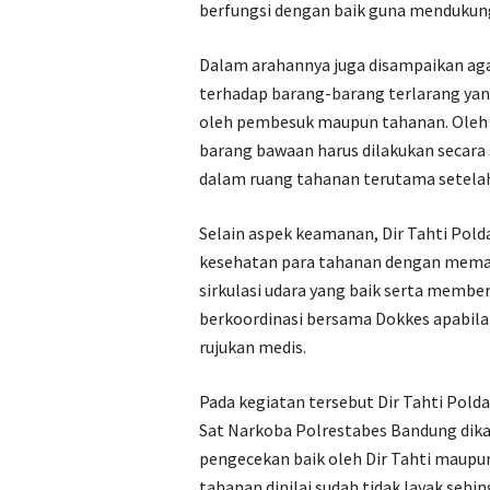
berfungsi dengan baik guna mendukun
Dalam arahannya juga disampaikan ag
terhadap barang-barang terlarang yan
oleh pembesuk maupun tahanan. Oleh 
barang bawaan harus dilakukan secara s
dalam ruang tahanan terutama setelah
Selain aspek keamanan, Dir Tahti Pol
kesehatan para tahanan dengan memast
sirkulasi udara yang baik serta memb
berkoordinasi bersama Dokkes apabil
rujukan medis.
Pada kegiatan tersebut Dir Tahti Pol
Sat Narkoba Polrestabes Bandung dika
pengecekan baik oleh Dir Tahti maupun 
tahanan dinilai sudah tidak layak seh