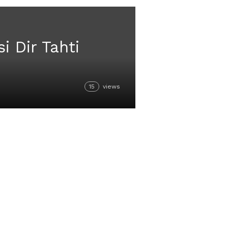
i Dir Tahti
15
views