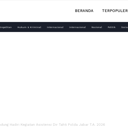
BERANDA
TERPOPULER
tropolitan
Hukum & Kriminal
Internasional
Internasional
Nasional
Politik
Sosia
ung Hadiri Kegiatan Asistensi Dir Tahti Polda Jabar T.A. 2026