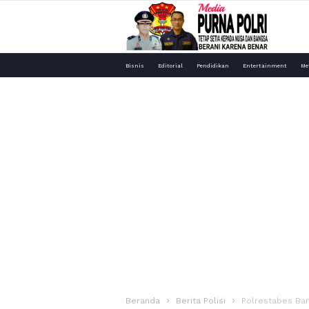
Media
Bisnis
Editorial
Pendidikan
Entertainment
Me
Purna
Polri
Beranda
Berita Polisi
Polrestabes Band