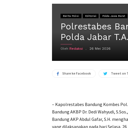
Berita Polisi
Editorial
Polda Jawa Barat
Polrestabes Ban
Polda Jabar T.A
Oleh
Redaksi
26 Mei 2026
Share ke Facebook
Tweet on 
– Kapolrestabes Bandung Kombes Pol. D
Bandung AKBP Dr. Dedi Wahyudi, S.Sos., 
Bandung AKP Abdul Gafar, S.H. menghadi
yang dilaksanakan pada hari Selasa, 26