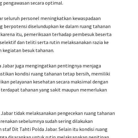
g pengawasan secara optimal.
ar seluruh personel meningkatkan kewaspadaan
g berpotensi diselundupkan ke dalam ruang tahanan
karena itu, pemeriksaan terhadap pembesuk beserta
elektif dan teliti serta rutin melaksanakan razia ke
 kegiatan besuk tahanan.
da Jabar juga mengingatkan pentingnya menjaga
ikan kondisi ruang tahanan tetap bersih, memiliki
erikan pelayanan kesehatan secara maksimal dengan
a terdapat tahanan yang sakit maupun memerlukan
da Jabar tidak melaksanakan pengecekan ruang tahanan
renakan sebelumnya sudah sering dilakukan
staf Dit Tahti Polda Jabar. Selain itu kondisi ruang
ingga disarankan untuk rutin melaksanakan penitipan