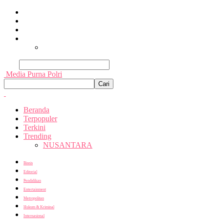
Beranda
Terpopuler
Terkini
Trending
Nusantara
Cari
Media Purna Polri
Beranda
Terpopuler
Terkini
Trending
NUSANTARA
Bisnis
Editorial
Pendidikan
Entertainment
Metropolitan
Hukum & Kriminal
Internasional