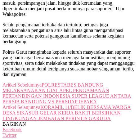
masuk, persimpangan jalan, hingga titik keramaian yang
diperkirakan menjadi pusat berkumpulnya para suporter.” Ujar
Wakapolres.
Selain pengamanan terbuka dan tertutup, petugas juga
melaksanakan pengaturan arus lalu lintas guna mengantisipasi
kemacetan serta potensi gangguan kamtibmas selama kegiatan
berlangsung.
Polres Garut mengimbau kepada seluruh masyarakat dan suporter
yang hadir agar bersama-sama menjaga kondusifitas, menjunjung
sportivitas, serta tidak melakukan tindakan yang dapat mengganggu
ketertiban umum demi terciptanya suasana nobar yang aman, tertib,
dan nyaman.
Aritkel Sebelumnya
POLRESTABES BANDUNG
MELAKSANAKAN GIAT APEL PENGAMANAN
PERTANDINGAN INDONESIA SUPER LEAGUE ANTARA
PERSIB BANDUNG VS PERSIJAP JEPARA
Artikel Selanjutnya
KORAMIL 11/BELIK BERSAMA WARGA
DESA SIKASUR GELAR KERJA BAKTI BERSIHKAN
LINGKUNGAN JEMBATAN PERINTIS GARUDA
BAGIKAN
Facebook
Twitter