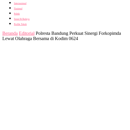
Internasional
Nasional
Politik
Sosial & Budaya
Profile Tokoh
Beranda
Editorial
Polresta Bandung Perkuat Sinergi Forkopimda
Lewat Olahraga Bersama di Kodim 0624