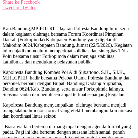
Share ke Facebook
Tweet on Twitter
Kab.Bandung,MP-POLRI – Jajaran Polresta Bandung turut serta
dalam kegiatan olahraga bersama Forum Koordinasi Pimpinan
Daerah (Forkopimda) Kabupaten Bandung yang digelar di
Makodim 0624/Kabupaten Bandung, Jumat (22/5/2026). Kegiatan
ini menjadi momentum memperkuat soliditas dan sinergitas TNI-
Polri bersama unsur Forkopimda dalam menjaga stabilitas
kamtibmas dan mendukung pelayanan publik.
Kapolresta Bandung Kombes Pol Aldi Subartono. S.H., S.I.K.,
M.H.,CPHR. hadir bersama Pejabat Utama Polresta Bandung dan
personel, berbaur dengan Bupati Bandung Dadang Supriatna,
Dandim 0624/Kab. Bandung, serta unsur Forkopimda lainnya.
Suasana santai dan penuh semangat terlihat sepanjang kegiatan.
Kapolresta Bandung menyampaikan, olahraga bersama menjadi
ruang silaturahmi non-formal yang efektif membangun komunikasi
dan koordinasi lintas sektor.
“Biasanya kita bertemu di ruang rapat dengan agenda formal yang
padat. Pagi ini kita bertemu dengan suasana lebih santai, penuh
semangat, dan senyuman lepas. Ini penting untuk membangun