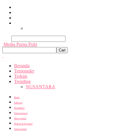
Beranda
Terpopuler
Terkini
Trending
Nusantara
Cari
Media Purna Polri
Beranda
Terpopuler
Terkini
Trending
NUSANTARA
Bisnis
Editorial
Pendidikan
Entertainment
Metropolitan
Hukum & Kriminal
Internasional