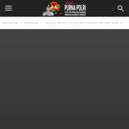
Beranda
Editorial
Diduga Mobil Kijang Bermuatan Minyak BBM Solar Subsidi, Kapolsek Parung Panjang Kompol,...