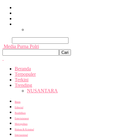
Beranda
Terpopuler
Terkini
Trending
Nusantara
Cari
Media Purna Polri
Beranda
Terpopuler
Terkini
Trending
NUSANTARA
Bisnis
Editorial
Pendidikan
Entertainment
Metropolitan
Hukum & Kriminal
Internasional