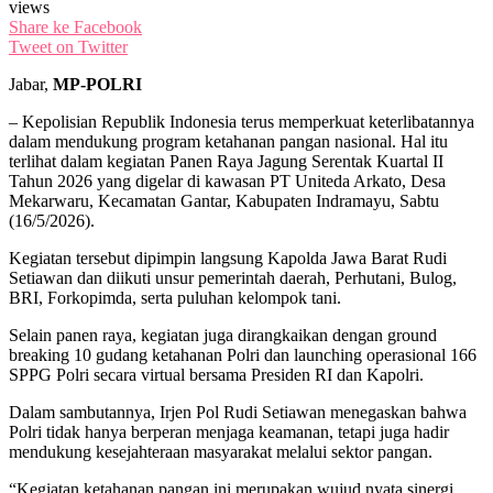
views
Share ke Facebook
Tweet on Twitter
Jabar,
MP-POLRI
– Kepolisian Republik Indonesia terus memperkuat keterlibatannya
dalam mendukung program ketahanan pangan nasional. Hal itu
terlihat dalam kegiatan Panen Raya Jagung Serentak Kuartal II
Tahun 2026 yang digelar di kawasan PT Uniteda Arkato, Desa
Mekarwaru, Kecamatan Gantar, Kabupaten Indramayu, Sabtu
(16/5/2026).
Kegiatan tersebut dipimpin langsung Kapolda Jawa Barat Rudi
Setiawan dan diikuti unsur pemerintah daerah, Perhutani, Bulog,
BRI, Forkopimda, serta puluhan kelompok tani.
Selain panen raya, kegiatan juga dirangkaikan dengan ground
breaking 10 gudang ketahanan Polri dan launching operasional 166
SPPG Polri secara virtual bersama Presiden RI dan Kapolri.
Dalam sambutannya, Irjen Pol Rudi Setiawan menegaskan bahwa
Polri tidak hanya berperan menjaga keamanan, tetapi juga hadir
mendukung kesejahteraan masyarakat melalui sektor pangan.
“Kegiatan ketahanan pangan ini merupakan wujud nyata sinergi