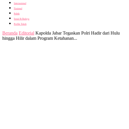
Internasional
Nasional
Politik
Sosial & Budaya
Profile Tokoh
Beranda
Editorial
Kapolda Jabar Tegaskan Polri Hadir dari Hulu
hingga Hilir dalam Program Ketahanan...