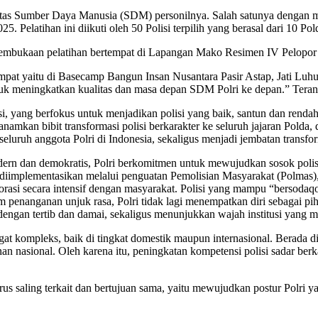
litas Sumber Daya Manusia (SDM) personilnya. Salah satunya dengan m
Pelatihan ini diikuti oleh 50 Polisi terpilih yang berasal dari 10 Pol
pembukaan pelatihan bertempat di Lapangan Mako Resimen IV Pelopor
empat yaitu di Basecamp Bangun Insan Nusantara Pasir Astap, Jati Luhu
untuk meningkatkan kualitas dan masa depan SDM Polri ke depan.” Ter
, yang berfokus untuk menjadikan polisi yang baik, santun dan rendah 
anamkan bibit transformasi polisi berkarakter ke seluruh jajaran Pol
luruh anggota Polri di Indonesia, sekaligus menjadi jembatan transform
dern dan demokratis, Polri berkomitmen untuk mewujudkan sosok polisi 
diimplementasikan melalui penguatan Pemolisian Masyarakat (Polmas),
aborasi secara intensif dengan masyarakat. Polisi yang mampu “bersoda
am penanganan unjuk rasa, Polri tidak lagi menempatkan diri sebagai
dengan tertib dan damai, sekaligus menunjukkan wajah institusi yang
gat kompleks, baik di tingkat domestik maupun internasional. Berada di
nan nasional. Oleh karena itu, peningkatan kompetensi polisi sadar ber
 saling terkait dan bertujuan sama, yaitu mewujudkan postur Polri ya