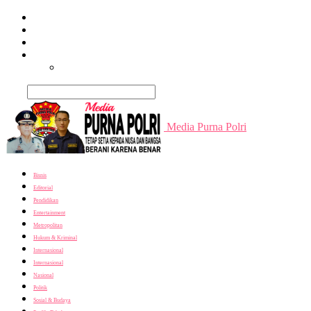
Beranda
Terpopuler
Terkini
Trending
Nusantara
Cari
Media Purna Polri
Bisnis
Editorial
Pendidikan
Entertainment
Metropolitan
Hukum & Kriminal
Internasional
Internasional
Nasional
Politik
Sosial & Budaya