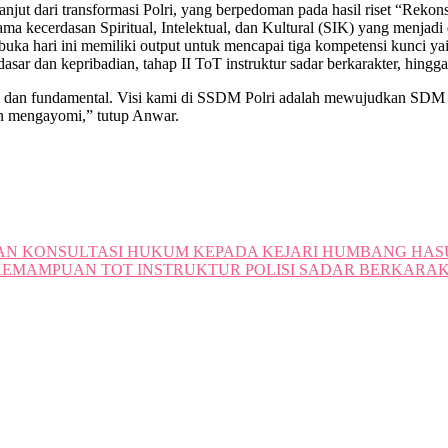
jut dari transformasi Polri, yang berpedoman pada hasil riset “Reko
tama kecerdasan Spiritual, Intelektual, dan Kultural (SIK) yang menja
dibuka hari ini memiliki output untuk mencapai tiga kompetensi kunci
ar dan kepribadian, tahap II ToT instruktur sadar berkarakter, hingga 
dan fundamental. Visi kami di SSDM Polri adalah mewujudkan SDM Pol
an mengayomi,” tutup Anwar.
AN KONSULTASI HUKUM KEPADA KEJARI HUMBANG HA
KEMAMPUAN TOT INSTRUKTUR POLISI SADAR BERKARAK