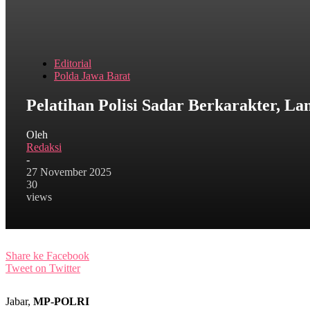
Editorial
Polda Jawa Barat
Pelatihan Polisi Sadar Berkarakter, L
Oleh
Redaksi
-
27 November 2025
30
views
Share ke Facebook
Tweet on Twitter
Jabar,
MP-POLRI