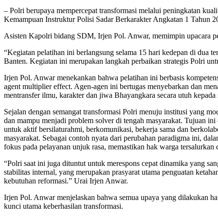
– Polri berupaya mempercepat transformasi melalui peningkatan kua
Kemampuan Instruktur Polisi Sadar Berkarakter Angkatan 1 Tahun 2025. 
Asisten Kapolri bidang SDM, Irjen Pol. Anwar, memimpin upacara 
“Kegiatan pelatihan ini berlangsung selama 15 hari kedepan di dua t
Banten. Kegiatan ini merupakan langkah perbaikan strategis Polri 
Irjen Pol. Anwar menekankan bahwa pelatihan ini berbasis kompetensi
agent multiplier effect. Agen-agen ini bertugas menyebarkan dan men
mentransfer ilmu, karakter dan jiwa Bhayangkara secara utuh kepada se
Sejalan dengan semangat transformasi Polri menuju institusi yang mo
dan mampu menjadi problem solver di tengah masyarakat. Tujuan ini 
untuk aktif bersilaturahmi, berkomunikasi, bekerja sama dan berkol
masyarakat. Sebagai contoh nyata dari perubahan paradigma ini, dal
fokus pada pelayanan unjuk rasa, memastikan hak warga tersalurkan 
“Polri saat ini juga dituntut untuk merespons cepat dinamika yang san
stabilitas internal, yang merupakan prasyarat utama penguatan ketaha
kebutuhan reformasi.” Urai Irjen Anwar.
Irjen Pol. Anwar menjelaskan bahwa semua upaya yang dilakukan harus
kunci utama keberhasilan transformasi.