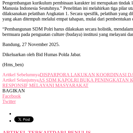
Pengembangan kurikulum pembinaan karakter ini merupakan tindak lan
Manusia Indonesia Seutuhnya.” Penelitian ini melahirkan tiga pilar u
dilaksanakan pelatihan Angkatan 1. Secara spesifik, pelatihan yang 
yang akan ditempuh melalui empat tahapan, mulai dari pembentukan das
“Pembangunan SDM Polri harus dilakukan secara holistik, mendalam 
bermuara pada penguatan culture (budaya) institusi yang melayani d
Bandung, 27 November 2025.
Dikeluarkan oleh Bid Humas Polda Jabar.
(Hms_ben)
Aritkel Sebelumnya
DISPARPORA LAKUKAN KOORDINASI D
Artikel Selanjutnya
AS SDM KAPOLRI BUKA PENINGKATAN 
RESPONSIF MELAYANI MASYARAKAT
BAGIKAN
Facebook
Twitter
ARTIKEL TERKAIT
DARI PENULIS