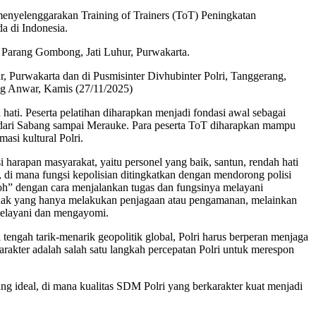
enyelenggarakan Training of Trainers (ToT) Peningkatan
da di Indonesia.
 Parang Gombong, Jati Luhur, Purwakarta.
r, Purwakarta dan di Pusmisinter Divhubinter Polri, Tanggerang,
ang Anwar, Kamis (27/11/2025)
hati. Peserta pelatihan diharapkan menjadi fondasi awal sebagai
da, dari Sabang sampai Merauke. Para peserta ToT diharapkan mampu
asi kultural Polri.
harapan masyarakat, yaitu personel yang baik, santun, rendah hati
 di mana fungsi kepolisian ditingkatkan dengan mendorong polisi
qoh” dengan cara menjalankan tugas dan fungsinya melayani
 pihak yang hanya melakukan penjagaan atau pengamanan, melainkan
 melayani dan mengayomi.
 tengah tarik-menarik geopolitik global, Polri harus berperan menjaga
karakter adalah salah satu langkah percepatan Polri untuk merespon
ng ideal, di mana kualitas SDM Polri yang berkarakter kuat menjadi