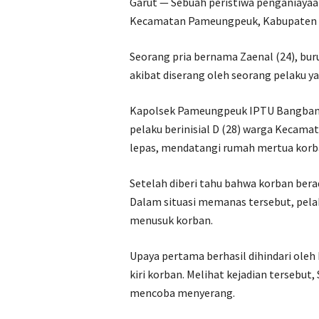
Garut — Sebuah peristiwa penganiayaa
Kecamatan Pameungpeuk, Kabupaten Gar
Seorang pria bernama Zaenal (24), bur
akibat diserang oleh seorang pelaku y
Kapolsek Pameungpeuk IPTU Bangbang
pelaku berinisial D (28) warga Kecama
lepas, mendatangi rumah mertua korba
Setelah diberi tahu bahwa korban bera
Dalam situasi memanas tersebut, pela
menusuk korban.
Upaya pertama berhasil dihindari ole
kiri korban. Melihat kejadian tersebut
mencoba menyerang.