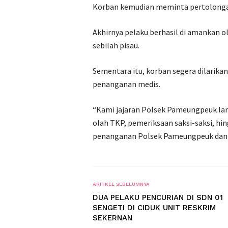
Korban kemudian meminta pertolonga
Akhirnya pelaku berhasil di amankan o
sebilah pisau.
Sementara itu, korban segera dilari
penanganan medis.
“Kami jajaran Polsek Pameungpeuk lan
olah TKP, pemeriksaan saksi-saksi, hi
penanganan Polsek Pameungpeuk dan un
ARITKEL SEBELUMNYA
DUA PELAKU PENCURIAN DI SDN 01
SENGETI DI CIDUK UNIT RESKRIM
SEKERNAN