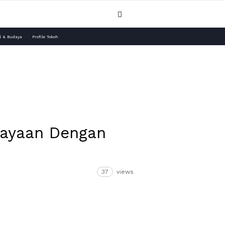
l & Budaya
Profile Tokoh
iayaan Dengan
37
views