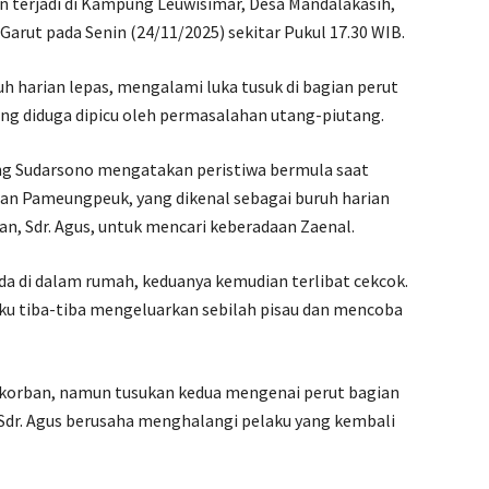
n terjadi di Kampung Leuwisimar, Desa Mandalakasih,
ut pada Senin (24/11/2025) sekitar Pukul 17.30 WIB.
uh harian lepas, mengalami luka tusuk di bagian perut
ang diduga dipicu oleh permasalahan utang-piutang.
 Sudarsono mengatakan peristiwa bermula saat
tan Pameungpeuk, yang dikenal sebagai buruh harian
n, Sdr. Agus, untuk mencari keberadaan Zaenal.
da di dalam rumah, keduanya kemudian terlibat cekcok.
ku tiba-tiba mengeluarkan sebilah pisau dan mencoba
h korban, namun tusukan kedua mengenai perut bagian
, Sdr. Agus berusaha menghalangi pelaku yang kembali