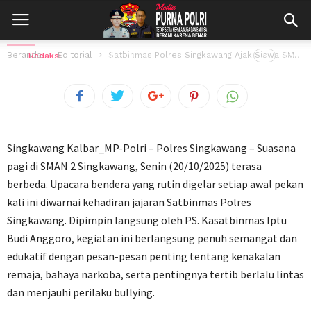
Siswa SMAN 2 Jadi Generasi Hebat Tanpa
Narkoba dan Bullying
Beranda
Editorial
Satbinmas Polres Singkawang Ajak Siswa SMAN 2 Jadi Generasi Hebat Tanpa Narkoba...
Oleh
Redaksi
20 Oktober 2025
27
views
Singkawang Kalbar_MP-Polri – Polres Singkawang – Suasana
pagi di SMAN 2 Singkawang, Senin (20/10/2025) terasa
berbeda. Upacara bendera yang rutin digelar setiap awal pekan
kali ini diwarnai kehadiran jajaran Satbinmas Polres
Singkawang. Dipimpin langsung oleh PS. Kasatbinmas Iptu
Budi Anggoro, kegiatan ini berlangsung penuh semangat dan
edukatif dengan pesan-pesan penting tentang kenakalan
remaja, bahaya narkoba, serta pentingnya tertib berlalu lintas
dan menjauhi perilaku bullying.