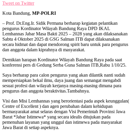
Tweet on Twitter
Kota Bandung,
MP-POLRI
– Prof. Dr.Eng.Ir. Sidik Permana berharap kegiatan pelantikan
pengurus Kordinator Wilayah Bandung Raya DPD IKAL
Lemhannas Jabar Masa Bakti 2025 – 2028 yang akan dilaksanakan
Sabtu 4 Oktober 2025 di GSG Salman ITB dapat dilaksanakan
secara hidmat dan dapat mendorong spirit baru untuk para pengurus
dan anggota dalam kiprahnya di masyarakat.
Demikian harapan Kordinator Wilayah Bandung Raya pada saat
konferensi pers di Gedung Serba Guna Salman ITB,Rabu 1/10/25.
Saya berharap para calon pengurus yang akan dilantik nanti sudah
mempersiapkan bekal ilmu, daya juang dan semangat mengabdi
sesuai profesi dan wilayah kerjanya masing-masing dimana para
pengurus dan anggota beraktivitas.Tambahnya.
Visi dan Misi Lemhannas yang berorientasi pada aspek keunggulan(
Centre of Excellent ) dan agen perubahan dalam kehidupan
bermasyarakat amat selaras dengan Visi Pemerintah Provinsi Jawa
Barat *Jabar Istimewa* yang secara idealis ditujukan pada
pemenuhan layanan yang unggul dan istimewa pada masyarakat
Jawa Barat di setiap aspeknya.