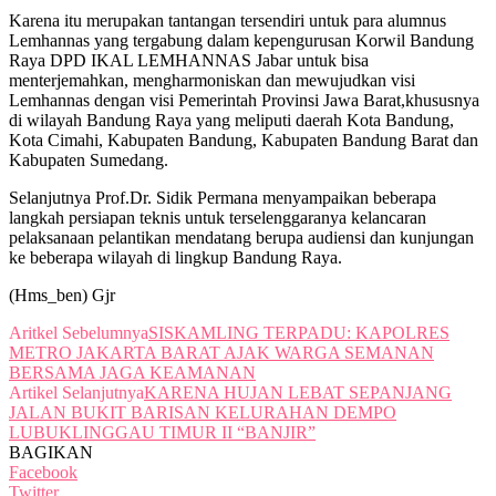
Karena itu merupakan tantangan tersendiri untuk para alumnus
Lemhannas yang tergabung dalam kepengurusan Korwil Bandung
Raya DPD IKAL LEMHANNAS Jabar untuk bisa
menterjemahkan, mengharmoniskan dan mewujudkan visi
Lemhannas dengan visi Pemerintah Provinsi Jawa Barat,khususnya
di wilayah Bandung Raya yang meliputi daerah Kota Bandung,
Kota Cimahi, Kabupaten Bandung, Kabupaten Bandung Barat dan
Kabupaten Sumedang.
Selanjutnya Prof.Dr. Sidik Permana menyampaikan beberapa
langkah persiapan teknis untuk terselenggaranya kelancaran
pelaksanaan pelantikan mendatang berupa audiensi dan kunjungan
ke beberapa wilayah di lingkup Bandung Raya.
(Hms_ben) Gjr
Aritkel Sebelumnya
SISKAMLING TERPADU: KAPOLRES
METRO JAKARTA BARAT AJAK WARGA SEMANAN
BERSAMA JAGA KEAMANAN
Artikel Selanjutnya
KARENA HUJAN LEBAT SEPANJANG
JALAN BUKIT BARISAN KELURAHAN DEMPO
LUBUKLINGGAU TIMUR II “BANJIR”
BAGIKAN
Facebook
Twitter