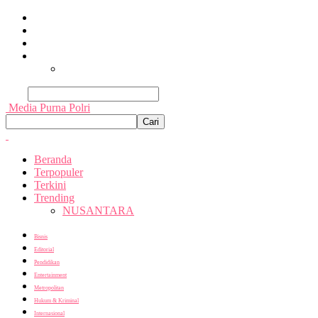
Beranda
Terpopuler
Terkini
Trending
Nusantara
Cari
Media Purna Polri
Beranda
Terpopuler
Terkini
Trending
NUSANTARA
Bisnis
Editorial
Pendidikan
Entertainment
Metropolitan
Hukum & Kriminal
Internasional