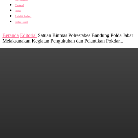
Nasional
Politik
Sosial & Budaya
Profile Tokoh
Beranda
Editorial
Satuan Binmas Polrestabes Bandung Polda Jabar
Melaksanakan Kegiatan Pengukuhan dan Pelantikan Pokdar...