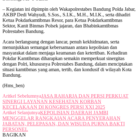
– Kegiatan ini dipimpin oleh Wakapolrestabes Bandung Polda Jabar,
AKBP Dedi Wahyudi, S.Sos., S.I.K., M.H., M.I.K., serta dihadiri
Ketua Pokdarkamtibmas Resor, para Ketua Pokdarkamtibmas
Sektor, Kanit Binmas Polsek jajaran, dan Bhabinkamtibmas
Polrestabes Bandung.
Acara berlangsung dengan lancar, penuh kekhidmatan, serta
menunjukkan semangat kebersamaan antara kepolisian dan
masyarakat dalam menjaga keamanan dan ketertiban. Kehadiran
Pokdar Kamtibmas diharapkan semakin memperkuat sinergitas
dengan Polri, khususnya Polrestabes Bandung, dalam menciptakan
situasi kamtibmas yang aman, tertib, dan kondusif di wilayah Kota
Bandung.
(Hms_ben)
Aritkel Sebelumnya
JASA RAHARJA DAN PERSI PERKUAT
SINERGI LAYANAN KESEHATAN KORBAN
KECELAKAAN DI KONGRES PERSI XXI 2025
Artikel Selanjutnya
KEPOLISIAN DAERAH JAMBI
MENGGELAR RANGKAIAN ACARA PENYERAHAN
JABATAN, PELEPASAN, DAN WISUDA PURNA BAKTI
PERSONEL
BAGIKAN