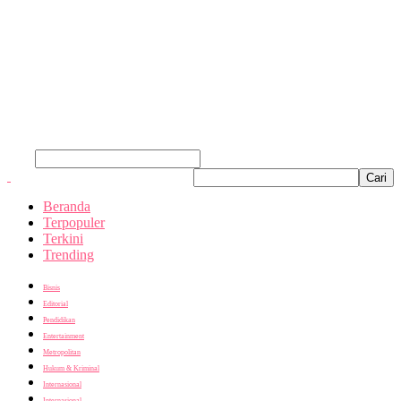
Cari
Beranda
Terpopuler
Terkini
Trending
Bisnis
Editorial
Pendidikan
Entertainment
Metropolitan
Hukum & Kriminal
Internasional
Internasional