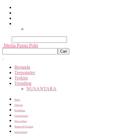
Beranda
Terpopuler
Terkini
Trending
Nusantara
Cari
Media Purna Polri
Beranda
Terpopuler
Terkini
Trending
NUSANTARA
Bisnis
Editorial
Pendidikan
Entertainment
Metropolitan
Hukum & Kriminal
Internasional