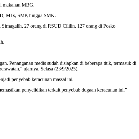
umsi makanan MBG.
t SD, MTs, SMP, hingga SMK.
 Sirnagalih, 27 orang di RSUD Cililin, 127 orang di Posko
ah.
n. Penanganan medis sudah disiapkan di beberapa titik, termasuk di
erawatan,” ujarnya, Selasa (23/9/2025).
jadi penyebab keracunan massal ini.
emastikan penyelidikan terkait penyebab dugaan keracunan ini,”