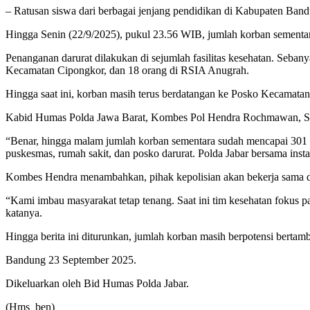
– Ratusan siswa dari berbagai jenjang pendidikan di Kabupaten Ba
Hingga Senin (22/9/2025), pukul 23.56 WIB, jumlah korban sementa
Penanganan darurat dilakukan di sejumlah fasilitas kesehatan. Seban
Kecamatan Cipongkor, dan 18 orang di RSIA Anugrah.
Hingga saat ini, korban masih terus berdatangan ke Posko Kecamata
Kabid Humas Polda Jawa Barat, Kombes Pol Hendra Rochmawan, S.I
“Benar, hingga malam jumlah korban sementara sudah mencapai 301 o
puskesmas, rumah sakit, dan posko darurat. Polda Jabar bersama inst
Kombes Hendra menambahkan, pihak kepolisian akan bekerja sama de
“Kami imbau masyarakat tetap tenang. Saat ini tim kesehatan fokus 
katanya.
Hingga berita ini diturunkan, jumlah korban masih berpotensi bertamb
Bandung 23 September 2025.
Dikeluarkan oleh Bid Humas Polda Jabar.
(Hms_ben)