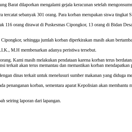
ndung Barat dilaporkan mengalami gejala keracunan setelah mengons
ra tercatat sebanyak 301 orang. Para korban merupakan siswa tingka
yak 116 orang dirawat di Puskesmas Cipongkor, 13 orang di Bidan Desa
n Cipongkor, sehingga jumlah korban diperkirakan masih akan bertamb
.K., M.H membenarkan adanya peristiwa tersebut.
rang. Kami masih melakukan pendataan karena korban terus berdatanga
ansi terkait akan terus memantau dan memastikan korban mendapatkan p
ngan dinas terkait untuk menelusuri sumber makanan yang diduga men
pada penanganan korban, sementara aparat Kepolisian akan membantu m
ah seiring laporan dari lapangan.