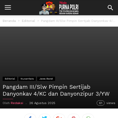
Beranda
Editorial
Pangdam III/Slw Pimpin Sertijab Danyonkav 4/KC dan Danyonzipur 3/YW
Editorial
Nusantara
Jawa Barat
Pangdam III/Slw Pimpin Sertijab
Danyonkav 4/KC dan Danyonzipur 3/YW
Oleh
Redaksi
26 Agustus 2025
61
views