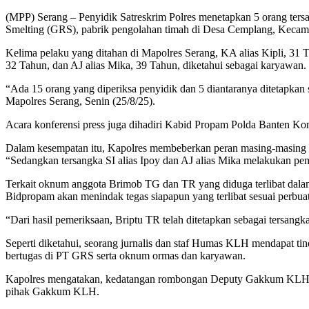
(MPP) Serang – Penyidik Satreskrim Polres menetapkan 5 orang te
Smelting (GRS), pabrik pengolahan timah di Desa Cemplang, Kecama
Kelima pelaku yang ditahan di Mapolres Serang, KA alias Kipli, 31 
32 Tahun, dan AJ alias Mika, 39 Tahun, diketahui sebagai karyawan.
“Ada 15 orang yang diperiksa penyidik dan 5 diantaranya ditetapka
Mapolres Serang, Senin (25/8/25).
Acara konferensi press juga dihadiri Kabid Propam Polda Banten 
Dalam kesempatan itu, Kapolres membeberkan peran masing-masing
“Sedangkan tersangka SI alias Ipoy dan AJ alias Mika melakukan pem
Terkait oknum anggota Brimob TG dan TR yang diduga terlibat dal
Bidpropam akan menindak tegas siapapun yang terlibat sesuai perbua
“Dari hasil pemeriksaan, Briptu TR telah ditetapkan sebagai tersang
Seperti diketahui, seorang jurnalis dan staf Humas KLH mendapat 
bertugas di PT GRS serta oknum ormas dan karyawan.
Kapolres mengatakan, kedatangan rombongan Deputy Gakkum KLH ke 
pihak Gakkum KLH.