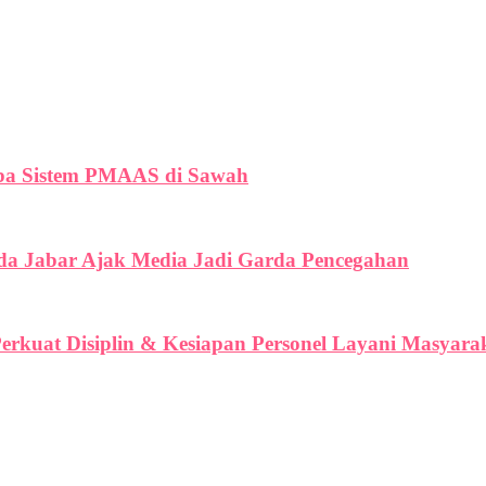
oba Sistem PMAAS di Sawah
lda Jabar Ajak Media Jadi Garda Pencegahan
erkuat Disiplin & Kesiapan Personel Layani Masyara