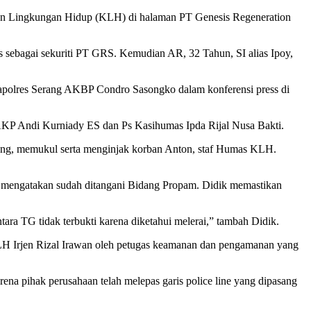
ian Lingkungan Hidup (KLH) di halaman PT Genesis Regeneration
s sebagai sekuriti PT GRS. Kemudian AR, 32 Tahun, SI alias Ipoy,
 Kapolres Serang AKBP Condro Sasongko dalam konferensi press di
KP Andi Kurniady ES dan Ps Kasihumas Ipda Rijal Nusa Bakti.
ng, memukul serta menginjak korban Anton, staf Humas KLH.
 mengatakan sudah ditangani Bidang Propam. Didik memastikan
ara TG tidak terbukti karena diketahui melerai,” tambah Didik.
LH Irjen Rizal Irawan oleh petugas keamanan dan pengamanan yang
pihak perusahaan telah melepas garis police line yang dipasang