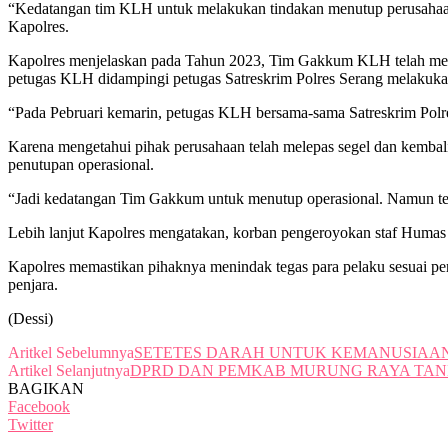
“Kedatangan tim KLH untuk melakukan tindakan menutup perusahaan 
Kapolres.
Kapolres menjelaskan pada Tahun 2023, Tim Gakkum KLH telah membe
petugas KLH didampingi petugas Satreskrim Polres Serang melakukan
“Pada Pebruari kemarin, petugas KLH bersama-sama Satreskrim Polre
Karena mengetahui pihak perusahaan telah melepas segel dan kemb
penutupan operasional.
“Jadi kedatangan Tim Gakkum untuk menutup operasional. Namun terj
Lebih lanjut Kapolres mengatakan, korban pengeroyokan staf Humas b
Kapolres memastikan pihaknya menindak tegas para pelaku sesuai p
penjara.
(Dessi)
Aritkel Sebelumnya
SETETES DARAH UNTUK KEMANUSIAAN,
Artikel Selanjutnya
DPRD DAN PEMKAB MURUNG RAYA TAN
BAGIKAN
Facebook
Twitter