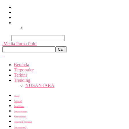
Beranda
Terpopuler
Terkini
Trending
Nusantara
Cari
Media Purna Polri
Beranda
Terpopuler
Terkini
Trending
NUSANTARA
Bisnis
Editorial
Pendidikan
Entertainment
Metropolitan
Hukum & Kriminal
Internasional