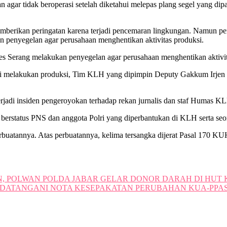
agar tidak beroperasi setelah diketahui melepas plang segel yang d
rikan peringatan karena terjadi pencemaran lingkungan. Namun perin
 penyegelan agar perusahaan menghentikan aktivitas produksi.
s Serang melakukan penyegelan agar perusahaan menghentikan aktivita
ali melakukan produksi, Tim KLH yang dipimpin Deputy Gakkum Irje
adi insiden pengeroyokan terhadap rekan jurnalis dan staf Humas KL
erstatus PNS dan anggota Polri yang diperbantukan di KLH serta seor
erbuatannya. Atas perbuatannya, kelima tersangka dijerat Pasal 170
 POLWAN POLDA JABAR GELAR DONOR DARAH DI HUT K
DATANGANI NOTA KESEPAKATAN PERUBAHAN KUA-PPAS 