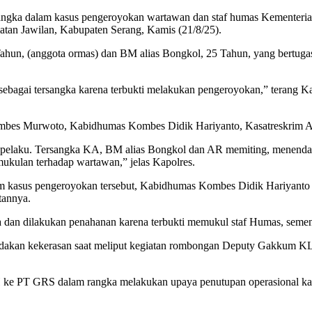
rsangka dalam kasus pengeroyokan wartawan dan staf humas Kementer
tan Jawilan, Kabupaten Serang, Kamis (21/8/25).
Tahun, (anggota ormas) dan BM alias Bongkol, 25 Tahun, yang bertuga
n sebagai tersangka karena terbukti melakukan pengeroyokan,” terang
Kombes Murwoto, Kabidhumas Kombes Didik Hariyanto, Kasatreskrim A
 pelaku. Tersangka KA, BM alias Bongkol dan AR memiting, menenda
ukulan terhadap wartawan,” jelas Kapolres.
am kasus pengeroyokan tersebut, Kabidhumas Kombes Didik Hariyanto
tannya.
ka dan dilakukan penahanan karena terbukti memukul staf Humas, sement
tindakan kekerasan saat meliput kegiatan rombongan Deputy Gakkum K
PT GRS dalam rangka melakukan upaya penutupan operasional karena 