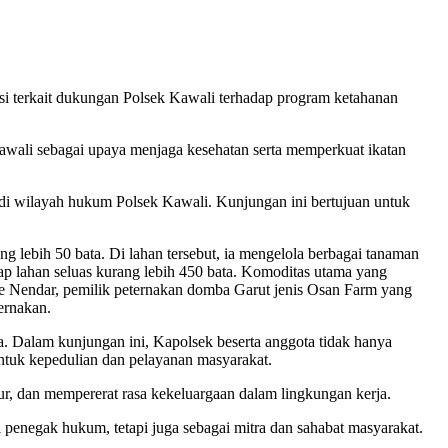
ksi terkait dukungan Polsek Kawali terhadap program ketahanan
Kawali sebagai upaya menjaga kesehatan serta memperkuat ikatan
a di wilayah hukum Polsek Kawali. Kunjungan ini bertujuan untuk
 lebih 50 bata. Di lahan tersebut, ia mengelola berbagai tanaman
ap lahan seluas kurang lebih 450 bata. Komoditas utama yang
de Nendar, pemilik peternakan domba Garut jenis Osan Farm yang
ernakan.
Dalam kunjungan ini, Kapolsek beserta anggota tidak hanya
entuk kepedulian dan pelayanan masyarakat.
r, dan mempererat rasa kekeluargaan dalam lingkungan kerja.
 penegak hukum, tetapi juga sebagai mitra dan sahabat masyarakat.