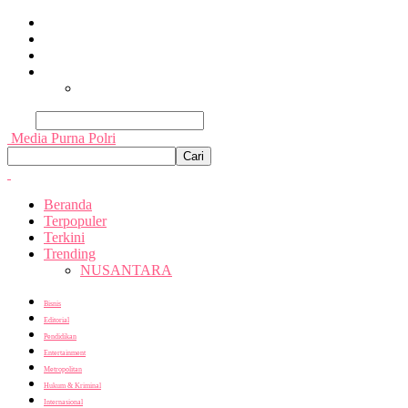
Beranda
Terpopuler
Terkini
Trending
Nusantara
Cari
Media Purna Polri
Beranda
Terpopuler
Terkini
Trending
NUSANTARA
Bisnis
Editorial
Pendidikan
Entertainment
Metropolitan
Hukum & Kriminal
Internasional