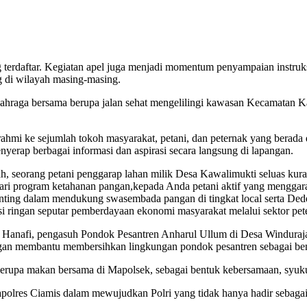
ng terdaftar. Kegiatan apel juga menjadi momentum penyampaian instru
 di wilayah masing-masing.
olahraga bersama berupa jalan sehat mengelilingi kawasan Kecamatan 
urahmi ke sejumlah tokoh masyarakat, petani, dan peternak yang berad
yerap berbagai informasi dan aspirasi secara langsung di lapangan.
, seorang petani penggarap lahan milik Desa Kawalimukti seluas kurang
 dari program ketahanan pangan,kepada Anda petani aktif yang menggar
penting dalam mendukung swasembada pangan di tingkat local serta De
asi ringan seputar pemberdayaan ekonomi masyarakat melalui sektor pet
nafi, pengasuh Pondok Pesantren Anharul Ullum di Desa Winduraja. 
l dengan membantu membersihkan lingkungan pondok pesantren sebagai b
erupa makan bersama di Mapolsek, sebagai bentuk kebersamaan, syuku
apolres Ciamis dalam mewujudkan Polri yang tidak hanya hadir sebagai