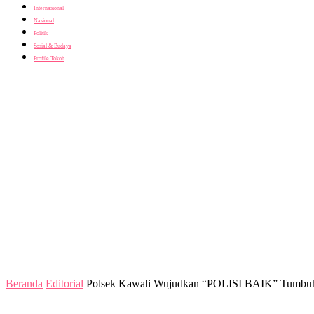
Internasional
Nasional
Politik
Sosial & Budaya
Profile Tokoh
Beranda
Editorial
Polsek Kawali Wujudkan “POLISI BAIK” Tumbuhk