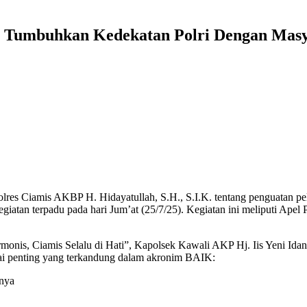
 Tumbuhkan Kedekatan Polri Dengan Masy
res Ciamis AKBP H. Hidayatullah, S.H., S.I.K. tentang penguatan pe
atan terpadu pada hari Jum’at (25/7/25). Kegiatan ini meliputi Apel 
s, Ciamis Selalu di Hati”, Kapolsek Kawali AKP Hj. Iis Yeni Idani
ai penting yang terkandung dalam akronim BAIK:
inya