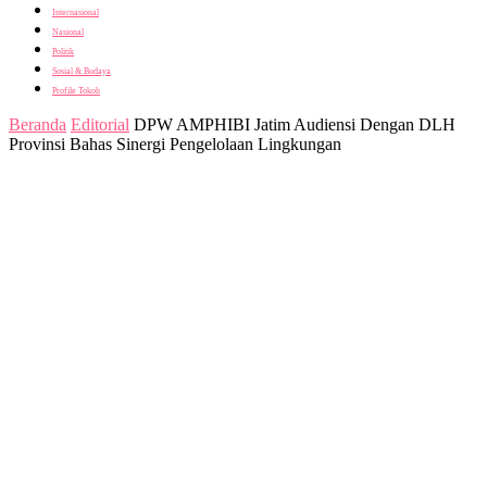
Internasional
Nasional
Politik
Sosial & Budaya
Profile Tokoh
Beranda
Editorial
DPW AMPHIBI Jatim Audiensi Dengan DLH
Provinsi Bahas Sinergi Pengelolaan Lingkungan