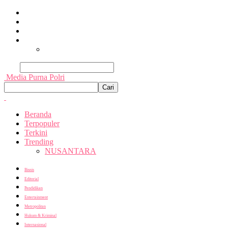
Beranda
Terpopuler
Terkini
Trending
Nusantara
Cari
Media Purna Polri
Beranda
Terpopuler
Terkini
Trending
NUSANTARA
Bisnis
Editorial
Pendidikan
Entertainment
Metropolitan
Hukum & Kriminal
Internasional