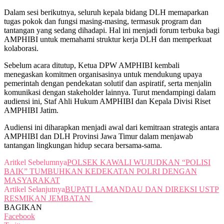
Dalam sesi berikutnya, seluruh kepala bidang DLH memaparkan
tugas pokok dan fungsi masing-masing, termasuk program dan
tantangan yang sedang dihadapi. Hal ini menjadi forum terbuka bagi
AMPHIBI untuk memahami struktur kerja DLH dan memperkuat
kolaborasi.
Sebelum acara ditutup, Ketua DPW AMPHIBI kembali
menegaskan komitmen organisasinya untuk mendukung upaya
pemerintah dengan pendekatan solutif dan aspiratif, serta menjalin
komunikasi dengan stakeholder lainnya. Turut mendampingi dalam
audiensi ini, Staf Ahli Hukum AMPHIBI dan Kepala Divisi Riset
AMPHIBI Jatim.
Audiensi ini diharapkan menjadi awal dari kemitraan strategis antara
AMPHIBI dan DLH Provinsi Jawa Timur dalam menjawab
tantangan lingkungan hidup secara bersama-sama.
Aritkel Sebelumnya
POLSEK KAWALI WUJUDKAN “POLISI
BAIK” TUMBUHKAN KEDEKATAN POLRI DENGAN
MASYARAKAT
Artikel Selanjutnya
BUPATI LAMANDAU DAN DIREKSI USTP
RESMIKAN JEMBATAN
BAGIKAN
Facebook