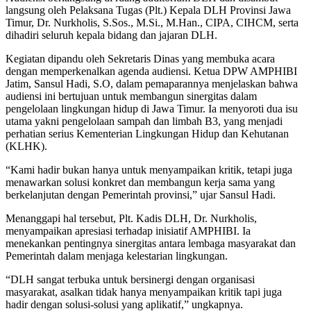
langsung oleh Pelaksana Tugas (Plt.) Kepala DLH Provinsi Jawa
Timur, Dr. Nurkholis, S.Sos., M.Si., M.Han., CIPA, CIHCM, serta
dihadiri seluruh kepala bidang dan jajaran DLH.
Kegiatan dipandu oleh Sekretaris Dinas yang membuka acara
dengan memperkenalkan agenda audiensi. Ketua DPW AMPHIBI
Jatim, Sansul Hadi, S.O, dalam pemaparannya menjelaskan bahwa
audiensi ini bertujuan untuk membangun sinergitas dalam
pengelolaan lingkungan hidup di Jawa Timur. Ia menyoroti dua isu
utama yakni pengelolaan sampah dan limbah B3, yang menjadi
perhatian serius Kementerian Lingkungan Hidup dan Kehutanan
(KLHK).
“Kami hadir bukan hanya untuk menyampaikan kritik, tetapi juga
menawarkan solusi konkret dan membangun kerja sama yang
berkelanjutan dengan Pemerintah provinsi,” ujar Sansul Hadi.
Menanggapi hal tersebut, Plt. Kadis DLH, Dr. Nurkholis,
menyampaikan apresiasi terhadap inisiatif AMPHIBI. Ia
menekankan pentingnya sinergitas antara lembaga masyarakat dan
Pemerintah dalam menjaga kelestarian lingkungan.
“DLH sangat terbuka untuk bersinergi dengan organisasi
masyarakat, asalkan tidak hanya menyampaikan kritik tapi juga
hadir dengan solusi-solusi yang aplikatif,” ungkapnya.