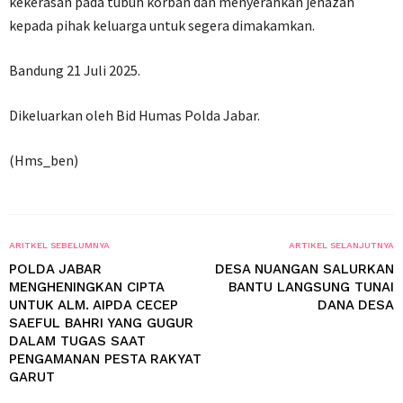
kekerasan pada tubuh korban dan menyerahkan jenazah
kepada pihak keluarga untuk segera dimakamkan.
Bandung 21 Juli 2025.
Dikeluarkan oleh Bid Humas Polda Jabar.
(Hms_ben)
ARITKEL SEBELUMNYA
ARTIKEL SELANJUTNYA
POLDA JABAR
DESA NUANGAN SALURKAN
MENGHENINGKAN CIPTA
BANTU LANGSUNG TUNAI
UNTUK ALM. AIPDA CECEP
DANA DESA
SAEFUL BAHRI YANG GUGUR
DALAM TUGAS SAAT
PENGAMANAN PESTA RAKYAT
GARUT