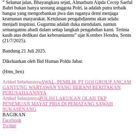
” Selamat jalan, Bhayangkara sejati, Almarhum Aipda Cecep Saeful
Bahri bukan hanya seorang anggota Polri, ia adalah putra terbaik
bangsa yang mengorbankan jiwa dan raganya demi menjaga
keamanan masyarakat. Ketulusan pengabdianmu akan selalu
menjadi inspirasi. Gugurmu adalah duka mendalam, namun
semangatmu abadi dalam setiap langkah pengabdian kami. Terima
kasih atas dedikasi dan keberanianmu” ujar Kombes Hendra, Senin
(21/7/2025).
Bandung 21 Juli 2025.
Dikeluarkan oleh Bid Humas Polda Jabar.
(Hms_ben)
Aritkel Sebelumnya
AWAL, PEMILIK PT GOI GROUP ANCAM
GANTUNG WARTAWAN YANG BERANI BERITAKAN
PERUSAHAANNYA
Artikel Selanjutnya
POLISI LAKUKAN OLAH TKP
PENEMUAN MAYAT PRIA DI PEMATANG SAWAH
SUKASENANG
BAGIKAN
Facebook
Twitter