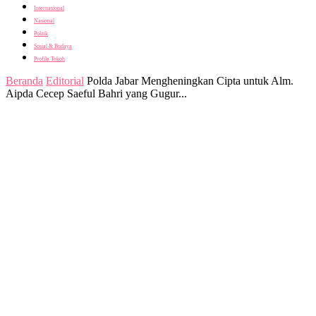
Internasional
Nasional
Politik
Sosial & Budaya
Profile Tokoh
Beranda
Editorial
Polda Jabar Mengheningkan Cipta untuk Alm.
Aipda Cecep Saeful Bahri yang Gugur...