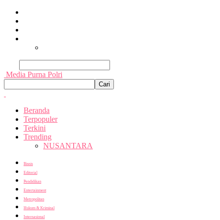
Beranda
Terpopuler
Terkini
Trending
Nusantara
Cari
Media Purna Polri
Beranda
Terpopuler
Terkini
Trending
NUSANTARA
Bisnis
Editorial
Pendidikan
Entertainment
Metropolitan
Hukum & Kriminal
Internasional