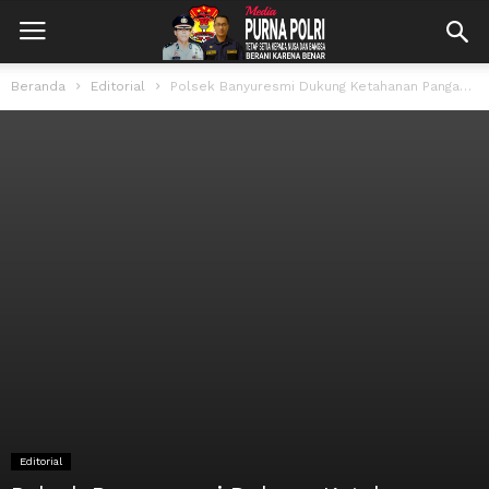
Beranda
Editorial
Polsek Banyuresmi Dukung Ketahanan Pangan, Monitoring Langsung Lahan Jagung di Desa Sukaratu
Editorial