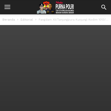
Beranda
Editorial
Pangdam XII/Tanjungpura Kunjungi Kodim 1013/Mtw