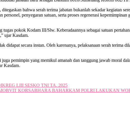
itegaskan bahwa serah terima jabatan bukanlah sekadar kegiatan serem
personel, penyegaran satuan, serta proses regenerasi kepemimpinan g
g tugas pokok Kodam III/Slw. Keberadaannya sebagai satuan pertahana
m,” ujar Kasdam.
k didapat secara instan. Oleh karenanya, pelaksanaan serah terima d
api juga pemimpin yang memikul amanah dan tanggung jawab moral da
tur Kasdam.
REG LIII SESKO TNI TA. 2025
OBVIT KORSABHARA BAHARKAM POLRI LAKUKAN WORKS