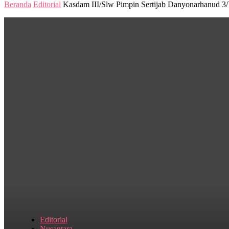
Beranda
Editorial
Kasdam III/Slw Pimpin Sertijab Danyonarhanud 
Editorial
Nusantara