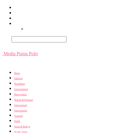
Beranda
Terpopuler
Terkini
Trending
Nusantara
Cari
Media Purna Polri
Bisnis
Editorial
Pendidikan
Entertainment
Metropolitan
Hukum & Kriminal
Internasional
Internasional
Nasional
Politik
Sosial & Budaya
Profile Tokoh