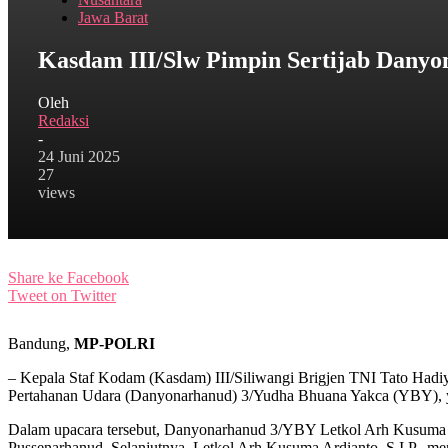
Jawa Barat
Kasdam III/Slw Pimpin Sertijab Dany
Oleh
Redaksi
-
24 Juni 2025
27
views
Share ke Facebook
Tweet on Twitter
Bandung,
MP-POLRI
– Kepala Staf Kodam (Kasdam) III/Siliwangi Brigjen TNI Tato Hadiya
Pertahanan Udara (Danyonarhanud) 3/Yudha Bhuana Yakca (YBY), y
Dalam upacara tersebut, Danyonarhanud 3/YBY Letkol Arh Kusuma Ar
Pussenarhanud. Selanjutnya, Letkol Arh Kusuma Ardianto, S.I.P.,