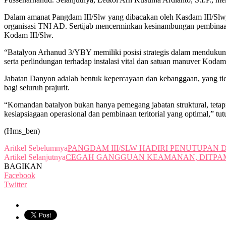
Dalam amanat Pangdam III/Slw yang dibacakan oleh Kasdam III/Slw, d
organisasi TNI AD. Sertijab mencerminkan kesinambungan pembinaan 
Kodam III/Slw.
“Batalyon Arhanud 3/YBY memiliki posisi strategis dalam mendukun
serta perlindungan terhadap instalasi vital dan satuan manuver Koda
Jabatan Danyon adalah bentuk kepercayaan dan kebanggaan, yang tida
bagi seluruh prajurit.
“Komandan batalyon bukan hanya pemegang jabatan struktural, tet
kesiapsiagaan operasional dan pembinaan teritorial yang optimal,” tu
(Hms_ben)
Aritkel Sebelumnya
PANGDAM III/SLW HADIRI PENUTUPAN DIK
Artikel Selanjutnya
CEGAH GANGGUAN KEAMANAN, DITPAM
BAGIKAN
Facebook
Twitter