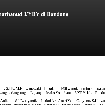
onarhanud 3/YBY di Bandung
n, S.I.P., M.Han., mewakili Pangdam III/Siliwangi, memimpin upacara 
ang berlangsung di Lapangan Mako Yonarhanud 3/YBY, Kota Bandung
dianto, S.I.P., digantikan Letkol Arh Andri Yuno Cahyono, S.H., ya
 menduduki jabatan baru sebagai Dandim 0610/Sumedang Korem 062/Tn 