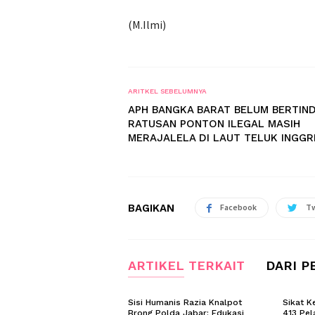
(M.Ilmi)
ARITKEL SEBELUMNYA
APH BANGKA BARAT BELUM BERTIND
RATUSAN PONTON ILEGAL MASIH
MERAJALELA DI LAUT TELUK INGGR
BAGIKAN
Facebook
Tw
ARTIKEL TERKAIT
DARI P
Sisi Humanis Razia Knalpot
Sikat K
Brong Polda Jabar: Edukasi
413 Pel