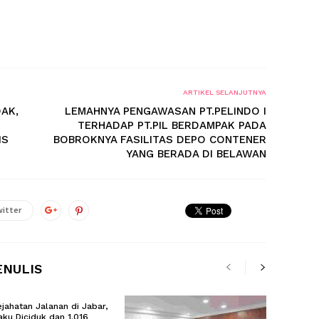
ARTIKEL SELANJUTNYA
AK,
LEMAHNYA PENGAWASAN PT.PELINDO I
TERHADAP PT.PIL BERDAMPAK PADA
IS
BOBROKNYA FASILITAS DEPO CONTENER
YANG BERADA DI BELAWAN
itter
ENULIS
ejahatan Jalanan di Jabar,
aku Diciduk dan 1.016