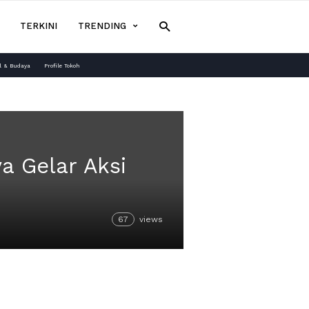
TERKINI
TRENDING
l & Budaya
Profile Tokoh
a Gelar Aksi
67
views