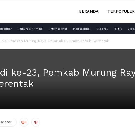
BERANDA
TERPOPULER
tropolitan
Hukum & Kriminal
Internasional
Internasional
Nasional
Politik
Sosia
e-23, Pemkab Murung Raya Gelar Aksi Jumat Bersih Serentak
di ke-23, Pemkab Murung Ray
erentak
Twitter