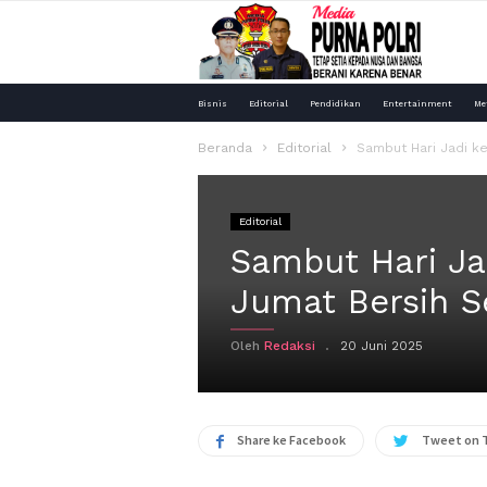
Media
Bisnis
Editorial
Pendidikan
Entertainment
Me
Purna
Beranda
Editorial
Sambut Hari Jadi k
Polri
Editorial
Sambut Hari Ja
Jumat Bersih S
Oleh
Redaksi
20 Juni 2025
Share ke Facebook
Tweet on 