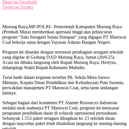
Share ke Facebook
Tweet on Twitter
Murung Raya,MP-POLRI– Pemerintah Kabupaten Murung Raya
(Pemkab Mura) memberikan apresiasi tinggi atas peluncuran
program “Satu Seragam Sejuta Harapan” yang digagas PT Maruwai
Coal bekerja sama dengan Yayasan Adarao Bangun Negeri.
Program ini ditandai dengan seremoni pembagian seragam sekolah
yang digelar di Gedung DAD Murung Raya, Jumat (20/6/25).
Acara ini dibuka langsung oleh Bupati Murung Raya, Heriyus,
didampingi Wakil Bupati Rahmanto Muhidin.
Turut hadir dalam kegiatan tersebut Plt. Sekda Mura Sarwo
Mintarjo, Kepala Dinas Pendidikan dan Kebudayaan Putu Suranta,
perwakilan manajemen PT Maruwai Coal, serta tamu undangan
lainnya.
Sebagai bagian dari komitmen PT Alamtri Resources Indonesia
melalui anak usahanya PT Maruwai Coal, program ini menyasar
penguatan pendidikan dasar di wilayah operasional perusahaan.
Sebanyak 1.553 paket seragam dibagikan ke 23 sekolah dasar,
dengan mayoritas paket telah disalurkan langsung ke masing-masing
sekolah.