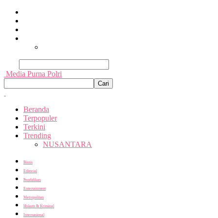
Beranda
Terpopuler
Terkini
Trending
Nusantara
Cari
Media Purna Polri
Beranda
Terpopuler
Terkini
Trending
NUSANTARA
Bisnis
Editorial
Pendidikan
Entertainment
Metropolitan
Hukum & Kriminal
Internasional