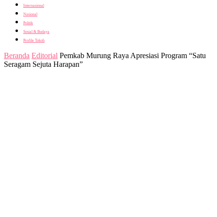
Internasional
Nasional
Politik
Sosial & Budaya
Profile Tokoh
Beranda
Editorial
Pemkab Murung Raya Apresiasi Program “Satu
Seragam Sejuta Harapan”