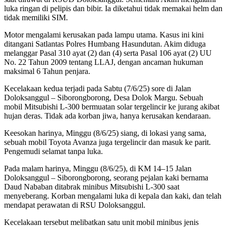
luka ringan di pelipis dan bibir. Ia diketahui tidak memakai helm dan
tidak memiliki SIM.
Motor mengalami kerusakan pada lampu utama. Kasus ini kini
ditangani Satlantas Polres Humbang Hasundutan. Akim diduga
melanggar Pasal 310 ayat (2) dan (4) serta Pasal 106 ayat (2) UU
No. 22 Tahun 2009 tentang LLAJ, dengan ancaman hukuman
maksimal 6 Tahun penjara.
Kecelakaan kedua terjadi pada Sabtu (7/6/25) sore di Jalan
Doloksanggul – Siborongborong, Desa Dolok Margu. Sebuah
mobil Mitsubishi L-300 bermuatan solar tergelincir ke jurang akibat
hujan deras. Tidak ada korban jiwa, hanya kerusakan kendaraan.
Keesokan harinya, Minggu (8/6/25) siang, di lokasi yang sama,
sebuah mobil Toyota Avanza juga tergelincir dan masuk ke parit.
Pengemudi selamat tanpa luka.
Pada malam harinya, Minggu (8/6/25), di KM 14–15 Jalan
Doloksanggul – Siborongborong, seorang pejalan kaki bernama
Daud Nababan ditabrak minibus Mitsubishi L-300 saat
menyeberang. Korban mengalami luka di kepala dan kaki, dan telah
mendapat perawatan di RSU Doloksanggul.
Kecelakaan tersebut melibatkan satu unit mobil minibus jenis