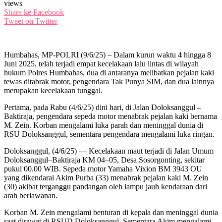
views
Share ke Facebook
Tweet on Twitter
Humbahas, MP-POLRI (9/6/25) – Dalam kurun waktu 4 hingga 8
Juni 2025, telah terjadi empat kecelakaan lalu lintas di wilayah
hukum Polres Humbahas, dua di antaranya melibatkan pejalan kaki
tewas ditabrak motor, pengendara Tak Punya SIM, dan dua lainnya
merupakan kecelakaan tunggal.
Pertama, pada Rabu (4/6/25) dini hari, di Jalan Doloksanggul –
Baktiraja, pengendara sepeda motor menabrak pejalan kaki bernama
M. Zein. Korban mengalami luka parah dan meninggal dunia di
RSU Doloksanggul, sementara pengendara mengalami luka ringan.
Doloksanggul, (4/6/25) — Kecelakaan maut terjadi di Jalan Umum
Doloksanggul–Baktiraja KM 04–05, Desa Sosorgonting, sekitar
pukul 00.00 WIB. Sepeda motor Yamaha Vixion BM 3943 OU
yang dikendarai Akim Purba (33) menabrak pejalan kaki M. Zein
(30) akibat terganggu pandangan oleh lampu jauh kendaraan dari
arah berlawanan.
Korban M. Zein mengalami benturan di kepala dan meninggal dunia
saat dirawat di RSUD Doloksanggul. Sementara Akim mengalami