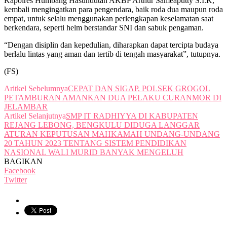
Kapolres Humbang Hasundutan AKBP Arthur Sameaputty S.I.K,
kembali mengingatkan para pengendara, baik roda dua maupun roda
empat, untuk selalu menggunakan perlengkapan keselamatan saat
berkendara, seperti helm berstandar SNI dan sabuk pengaman.
“Dengan disiplin dan kepedulian, diharapkan dapat tercipta budaya
berlalu lintas yang aman dan tertib di tengah masyarakat”, tutupnya.
(FS)
Aritkel Sebelumnya
CEPAT DAN SIGAP, POLSEK GROGOL
PETAMBURAN AMANKAN DUA PELAKU CURANMOR DI
JELAMBAR
Artikel Selanjutnya
SMP IT RADHIYYA DI KABUPATEN
REJANG LEBONG, BENGKULU DIDUGA LANGGAR
ATURAN KEPUTUSAN MAHKAMAH UNDANG-UNDANG
20 TAHUN 2023 TENTANG SISTEM PENDIDIKAN
NASIONAL WALI MURID BANYAK MENGELUH
BAGIKAN
Facebook
Twitter