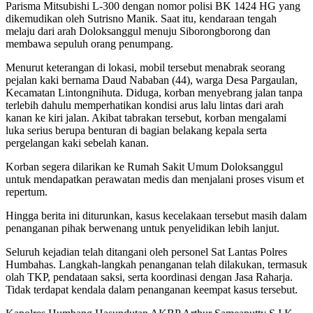
Parisma Mitsubishi L-300 dengan nomor polisi BK 1424 HG yang
dikemudikan oleh Sutrisno Manik. Saat itu, kendaraan tengah
melaju dari arah Doloksanggul menuju Siborongborong dan
membawa sepuluh orang penumpang.
Menurut keterangan di lokasi, mobil tersebut menabrak seorang
pejalan kaki bernama Daud Nababan (44), warga Desa Pargaulan,
Kecamatan Lintongnihuta. Diduga, korban menyebrang jalan tanpa
terlebih dahulu memperhatikan kondisi arus lalu lintas dari arah
kanan ke kiri jalan. Akibat tabrakan tersebut, korban mengalami
luka serius berupa benturan di bagian belakang kepala serta
pergelangan kaki sebelah kanan.
Korban segera dilarikan ke Rumah Sakit Umum Doloksanggul
untuk mendapatkan perawatan medis dan menjalani proses visum et
repertum.
Hingga berita ini diturunkan, kasus kecelakaan tersebut masih dalam
penanganan pihak berwenang untuk penyelidikan lebih lanjut.
Seluruh kejadian telah ditangani oleh personel Sat Lantas Polres
Humbahas. Langkah-langkah penanganan telah dilakukan, termasuk
olah TKP, pendataan saksi, serta koordinasi dengan Jasa Raharja.
Tidak terdapat kendala dalam penanganan keempat kasus tersebut.