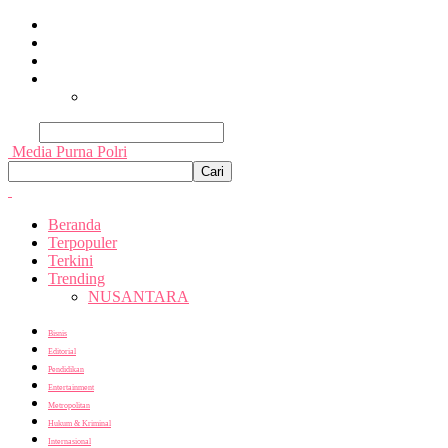
Beranda
Terpopuler
Terkini
Trending
Nusantara
Cari
Media Purna Polri
Beranda
Terpopuler
Terkini
Trending
NUSANTARA
Bisnis
Editorial
Pendidikan
Entertainment
Metropolitan
Hukum & Kriminal
Internasional