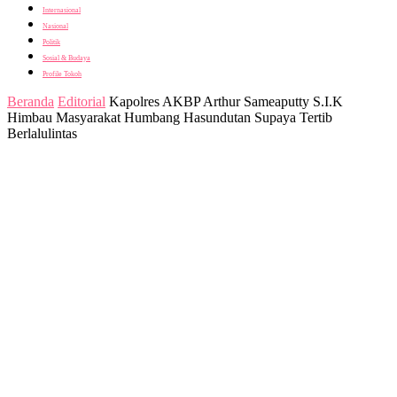
Internasional
Nasional
Politik
Sosial & Budaya
Profile Tokoh
Beranda
Editorial
Kapolres AKBP Arthur Sameaputty S.I.K
Himbau Masyarakat Humbang Hasundutan Supaya Tertib
Berlalulintas