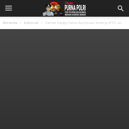
Beranda
Editorial
Camat Sanga Desa Apresiasi Kinerja IPTU Joharmen Dalam Ungkap Kasus Perampokan dan...