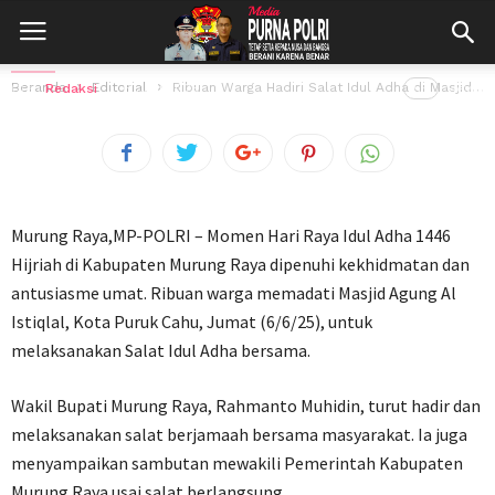
Masjid Agung, Wabup Mura Ajak Perkuat
Kepedulian Sosial
Beranda
Editorial
Ribuan Warga Hadiri Salat Idul Adha di Masjid Agung, Wabup Mura Ajak...
Oleh
Redaksi
6 Juni 2025
55
views
Murung Raya,MP-POLRI – Momen Hari Raya Idul Adha 1446
Hijriah di Kabupaten Murung Raya dipenuhi kekhidmatan dan
antusiasme umat. Ribuan warga memadati Masjid Agung Al
Istiqlal, Kota Puruk Cahu, Jumat (6/6/25), untuk
melaksanakan Salat Idul Adha bersama.
Wakil Bupati Murung Raya, Rahmanto Muhidin, turut hadir dan
melaksanakan salat berjamaah bersama masyarakat. Ia juga
menyampaikan sambutan mewakili Pemerintah Kabupaten
Murung Raya usai salat berlangsung.