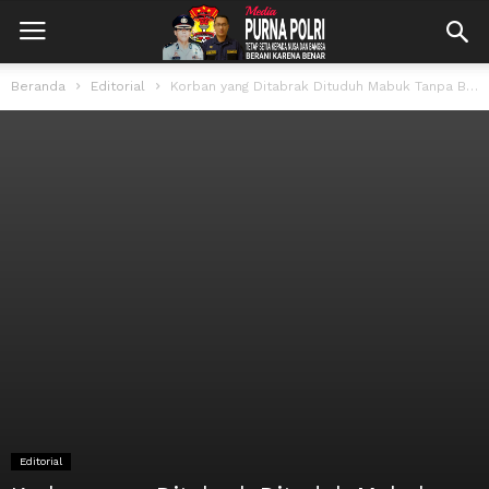
Beranda
Editorial
Korban yang Ditabrak Dituduh Mabuk Tanpa Bukti Valid – Apakah Hak Santunannya...
Editorial