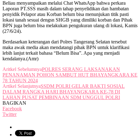
Beliau menyampaikan melalui Chat WhatsApp bahwa perkara
Laporan PT.SSS masih dalam tahap penyelidikan dan hambatan
penyidik Pelapor atau Korban belum bisa menunjukan titik pasti
lokasi tanah sesuai dengsn SHGB yang dimiliki korban dan Pihak
BPN juga belum bisa melakukan pengukuran ulang di lokasi, Kamis
(27/6/24).
Berdasarkan keterangan dari Polres Tangerang Selatan tersebut
maka awak media akan mendatangi pihak BPN untuk klarifikasi
lebih lanjut terkait bahasa “Belum Bisa”. Apa yang menjadi
kendalanya.(Amr)
Aritkel Sebelumnya
POLRES SERANG LAKSANAKAN
PENANAMAN POHON SAMBUT HUT BHAYANGKARA KE
78 TAHUN 2024
Artikel Selanjutnya
SSDM POLRI GELAR BAKTI SOSIAL
DALAM RANGKA HARI BHAYANGKARA KE-78 DI
LAHAN PUSAT PEMBINAAN SDM UNGGUL POLRI
BAGIKAN
Facebook
Twitter