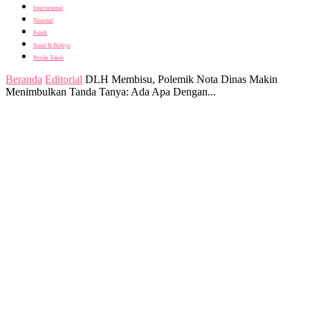
Internasional
Nasional
Politik
Sosial & Budaya
Profile Tokoh
Beranda
Editorial
DLH Membisu, Polemik Nota Dinas Makin
Menimbulkan Tanda Tanya: Ada Apa Dengan...