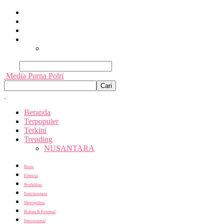
Beranda
Terpopuler
Terkini
Trending
Nusantara
Cari
Media Purna Polri
Beranda
Terpopuler
Terkini
Trending
NUSANTARA
Bisnis
Editorial
Pendidikan
Entertainment
Metropolitan
Hukum & Kriminal
Internasional