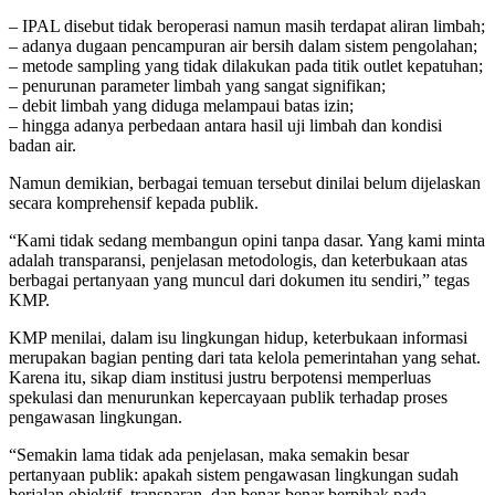
– IPAL disebut tidak beroperasi namun masih terdapat aliran limbah;
– adanya dugaan pencampuran air bersih dalam sistem pengolahan;
– metode sampling yang tidak dilakukan pada titik outlet kepatuhan;
– penurunan parameter limbah yang sangat signifikan;
– debit limbah yang diduga melampaui batas izin;
– hingga adanya perbedaan antara hasil uji limbah dan kondisi
badan air.
Namun demikian, berbagai temuan tersebut dinilai belum dijelaskan
secara komprehensif kepada publik.
“Kami tidak sedang membangun opini tanpa dasar. Yang kami minta
adalah transparansi, penjelasan metodologis, dan keterbukaan atas
berbagai pertanyaan yang muncul dari dokumen itu sendiri,” tegas
KMP.
KMP menilai, dalam isu lingkungan hidup, keterbukaan informasi
merupakan bagian penting dari tata kelola pemerintahan yang sehat.
Karena itu, sikap diam institusi justru berpotensi memperluas
spekulasi dan menurunkan kepercayaan publik terhadap proses
pengawasan lingkungan.
“Semakin lama tidak ada penjelasan, maka semakin besar
pertanyaan publik: apakah sistem pengawasan lingkungan sudah
berjalan objektif, transparan, dan benar-benar berpihak pada