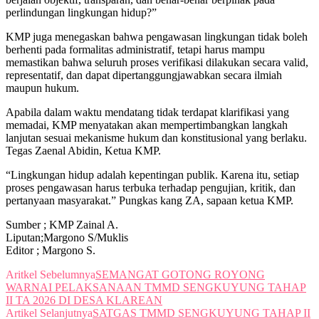
perlindungan lingkungan hidup?”
KMP juga menegaskan bahwa pengawasan lingkungan tidak boleh
berhenti pada formalitas administratif, tetapi harus mampu
memastikan bahwa seluruh proses verifikasi dilakukan secara valid,
representatif, dan dapat dipertanggungjawabkan secara ilmiah
maupun hukum.
Apabila dalam waktu mendatang tidak terdapat klarifikasi yang
memadai, KMP menyatakan akan mempertimbangkan langkah
lanjutan sesuai mekanisme hukum dan konstitusional yang berlaku.
Tegas Zaenal Abidin, Ketua KMP.
“Lingkungan hidup adalah kepentingan publik. Karena itu, setiap
proses pengawasan harus terbuka terhadap pengujian, kritik, dan
pertanyaan masyarakat.” Pungkas kang ZA, sapaan ketua KMP.
Sumber ; KMP Zainal A.
Liputan;Margono S/Muklis
Editor ; Margono S.
Aritkel Sebelumnya
SEMANGAT GOTONG ROYONG
WARNAI PELAKSANAAN TMMD SENGKUYUNG TAHAP
II TA 2026 DI DESA KLAREAN
Artikel Selanjutnya
SATGAS TMMD SENGKUYUNG TAHAP II