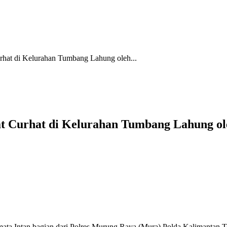
hat di Kelurahan Tumbang Lahung oleh...
t Curhat di Kelurahan Tumbang Lahung ol
ata Intan,bagian dari Polres Murung Raya (Mura),Polda Kalimantan 