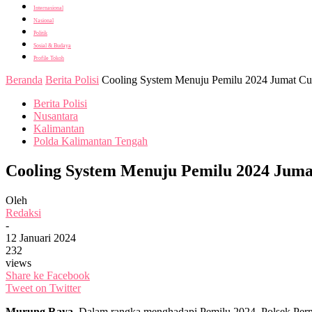
Internasional
Nasional
Politik
Sosial & Budaya
Profile Tokoh
Beranda
Berita Polisi
Cooling System Menuju Pemilu 2024 Jumat Cur
Berita Polisi
Nusantara
Kalimantan
Polda Kalimantan Tengah
Cooling System Menuju Pemilu 2024 Juma
Oleh
Redaksi
-
12 Januari 2024
232
views
Share ke Facebook
Tweet on Twitter
Murung Raya_
Dalam rangka menghadapi Pemilu 2024, Polsek Perm