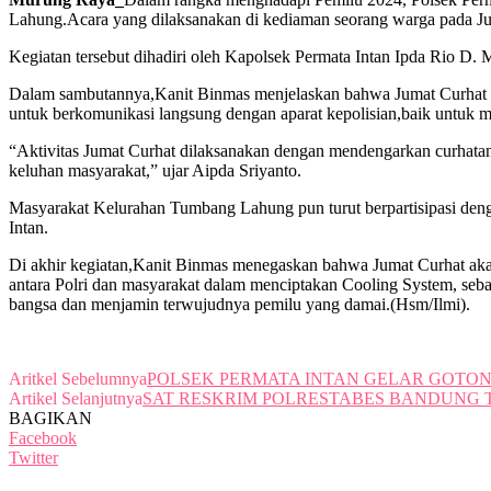
Lahung.Acara yang dilaksanakan di kediaman seorang warga pada Jum
Kegiatan tersebut dihadiri oleh Kapolsek Permata Intan Ipda Rio D
Dalam sambutannya,Kanit Binmas menjelaskan bahwa Jumat Curhat ada
untuk berkomunikasi langsung dengan aparat kepolisian,baik untuk 
“Aktivitas Jumat Curhat dilaksanakan dengan mendengarkan curhatan
keluhan masyarakat,” ujar Aipda Sriyanto.
Masyarakat Kelurahan Tumbang Lahung pun turut berpartisipasi denga
Intan.
Di akhir kegiatan,Kanit Binmas menegaskan bahwa Jumat Curhat akan 
antara Polri dan masyarakat dalam menciptakan Cooling System, sebag
bangsa dan menjamin terwujudnya pemilu yang damai.(Hsm/Ilmi).
Aritkel Sebelumnya
POLSEK PERMATA INTAN GELAR GOTO
Artikel Selanjutnya
SAT RESKRIM POLRESTABES BANDUNG 
BAGIKAN
Facebook
Twitter