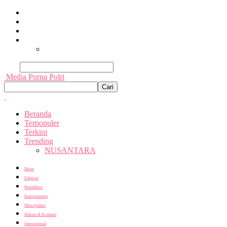
Beranda
Terpopuler
Terkini
Trending
Nusantara
Cari
Media Purna Polri
Beranda
Terpopuler
Terkini
Trending
NUSANTARA
Bisnis
Editorial
Pendidikan
Entertainment
Metropolitan
Hukum & Kriminal
Internasional