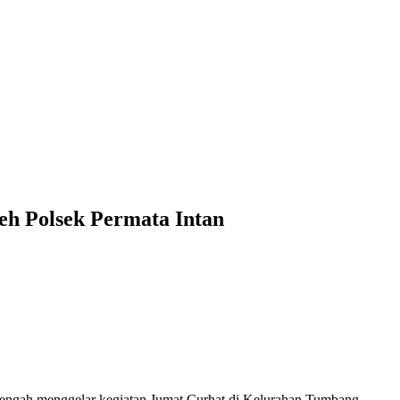
eh Polsek Permata Intan
Tengah menggelar kegiatan Jumat Curhat di Kelurahan Tumbang