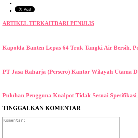
ARTIKEL TERKAIT
DARI PENULIS
Kapolda Banten Lepas 64 Truk Tangki Air Bersih, P
PT Jasa Raharja (Persero) Kantor Wilayah Utama DK
Puluhan Pengguna Knalpot Tidak Sesuai Spesifikasi T
TINGGALKAN KOMENTAR