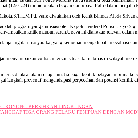
at (12/01/24) ini merupakan bagian dari upaya Polri dalam menjalin k
. Makota,S.Th.,M.Pd, yang diwakilkan oleh Kanit Binmas Aipda Sriyan
lah program yang diinisiasi oleh Kapolri Jenderal Polisi Listyo Si
menyampaikan kritik maupun saran.Upaya ini dianggap relevan dalam 
 langsung dari masyarakat,yang kemudian menjadi bahan evaluasi dan 
n menyampaikan curhatan terkait situasi kamtibmas di wilayah mereka,
terus dilaksanakan setiap Jumat sebagai bentuk pelayanan prima kepo
ai langkah preventif mengantisipasi perpecahan dan potensi konflik d
NG ROYONG BERSIHKAN LINGKUNGAN
TANGKAP TIGA ORANG PELAKU PENIPUAN DENGAN MODUS