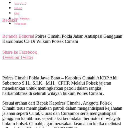
Kamtibmas C3 Di Wilkum Polsek Cimahi
Internasional
Nasional
Politik
Oleh
Sosial & Budaya
Redaksi
Profile Tokoh
-
5 Januari 2024
182
Beranda
Editorial
Polres Cimahi Polda Jabar, Antisipasi Gangguan
views
Kamtibmas C3 Di Wilkum Polsek Cimahi
Share ke Facebook
Tweet on Twitter
Polres Cimahi Polda Jawa Barat – Kapolres Cimahi AKBP Aldi
Subartono S.H., S.I.K., M.H., CPHR Melalui Polsek jajaran
menekankan untuk meningkatkan patroli dalam rangka
harkamtibmas di seluruh wilayah hukum Polres Cimahi .
Sesuai arahan dari Bapak Kapolres Cimahi , Anggota Polsek
Cimahi terus meningkatkan patroli dalam mengantisipasi kejahatan
jalanan seperti Curat, Curas dan Curanmor serta mengantisipasi
gangguan kamtibmas seperti aksi berandalan bermotor di wilayah
hukum Polsek Cimahi, agar merasakan keamanan ketika melintasi