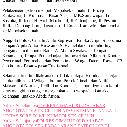
wilayah kota Cimahi, Jumat (05/01/2024) .
Pelaksanaan patroli meliputi Mapolsek Cimahi, Jl. Encep
Kartawiria, Jl. Kolmas, Jl Pasar Atas, Jl.MK.Somawuganda
Sasmita, Jl. Jend. H. Amir Machmud, Jl. Cihanjuang, Jl. Pesantren,
Jl. Rd. Demang Hardjakusumah, Jl. Encep Kartawiria dan kembali
ke Mapolsek Cimahi.
Anggota Polsek Cimahi Aiptu Supriyadi, Bripka Aripin.S bersama
dengan Aipda Anton Ruswanto S. H. melakukan monitoring
pengamanan di kantor Bank, ATM dan Swalayan, Tempat
Keramaian, Tempat Pembelanjaan Indomart dan Alfamart, Kantor
Pemerintah Perumahan dan Pemukiman Warga, Daerah Rawan C3
dan kontrol Pasar – pasar Tradisional.
Selama patroli ini dilaksanakan Tidak terdapat Kriminalitas terjadi,
Harkamtibmas di Wilayah hukum Polsek Cimahi dan Aktifitas
Masyarakat Normal, Tertib dan Kondusif, namun demikian kami
terus menghimbau agar masyarakat tetap waspada akan aksi
kejahatan, ungkap Aipda Anton.
Aritkel Sebelumnya
POLRES CIMAHI POLDA JABAR,
ANGGOTA POLSEK CILILIN ATASI KEMACETAN LALU
LINTAS SORE DI WILKUM POLSEK CILILIN
Artikel Selanjutnya
POLRES CIMAHI POLDA JABAR,
ANGGOTA POLSEK PADALARANG PATROLI C3 DI