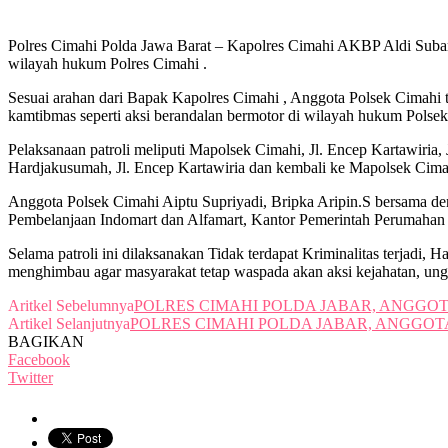
Polres Cimahi Polda Jawa Barat – Kapolres Cimahi AKBP Aldi Subar
wilayah hukum Polres Cimahi .
Sesuai arahan dari Bapak Kapolres Cimahi , Anggota Polsek Cimahi t
kamtibmas seperti aksi berandalan bermotor di wilayah hukum Polsek
Pelaksanaan patroli meliputi Mapolsek Cimahi, Jl. Encep Kartawiria,
Hardjakusumah, Jl. Encep Kartawiria dan kembali ke Mapolsek Cima
Anggota Polsek Cimahi Aiptu Supriyadi, Bripka Aripin.S bersama 
Pembelanjaan Indomart dan Alfamart, Kantor Pemerintah Perumahan 
Selama patroli ini dilaksanakan Tidak terdapat Kriminalitas terjadi
menghimbau agar masyarakat tetap waspada akan aksi kejahatan, un
Aritkel Sebelumnya
POLRES CIMAHI POLDA JABAR, ANGGOTA
Artikel Selanjutnya
POLRES CIMAHI POLDA JABAR, ANGGO
BAGIKAN
Facebook
Twitter