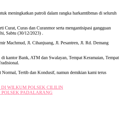
tuk meningkatkan patroli dalam rangka harkamtibmas di seluruh
rti Curat, Curas dan Curanmor serta mengantisipasi gangguan
i, Sabtu (30/12/2023) .
Amir Machmud, Jl. Cihanjuang, Jl. Pesantren, Jl. Rd. Demang
n di kantor Bank, ATM dan Swalayan, Tempat Keramaian, Tempat
adisional.
at Normal, Tertib dan Kondusif, namun demikian kami terus
 DI WILKUM POLSEK CILILIN
M POLSEK PADALARANG