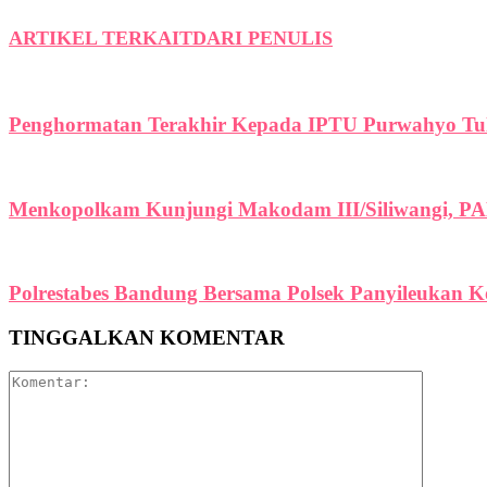
ARTIKEL TERKAIT
DARI PENULIS
Penghormatan Terakhir Kepada IPTU Purwahyo Tul
Menkopolkam Kunjungi Makodam III/Siliwangi, PA
Polrestabes Bandung Bersama Polsek Panyileukan 
TINGGALKAN KOMENTAR