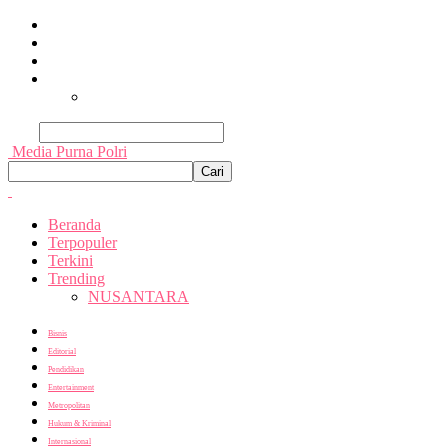
Beranda
Terpopuler
Terkini
Trending
Nusantara
Cari
Media Purna Polri
Beranda
Terpopuler
Terkini
Trending
NUSANTARA
Bisnis
Editorial
Pendidikan
Entertainment
Metropolitan
Hukum & Kriminal
Internasional