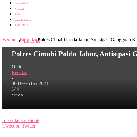
Internasional
Nasional
Politik
Sosial & Budaya
Profile Tokoh
Beranda
Editorial
Polres Cimahi Polda Jabar, Antisipasi Gangguan
Editorial
Polres Cimahi Polda Jabar, Antisipas
Oleh
Redaksi
-
30 Desember 2023
144
views
Share ke Facebook
Tweet on Twitter