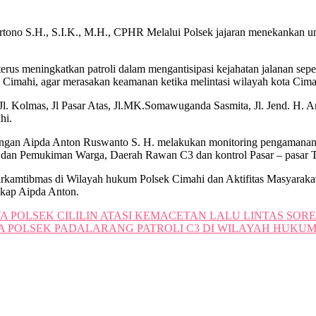
tono S.H., S.I.K., M.H., CPHR Melalui Polsek jajaran menekankan un
erus meningkatkan patroli dalam mengantisipasi kejahatan jalanan sepe
 Cimahi, agar merasakan keamanan ketika melintasi wilayah kota Cimah
 Jl. Kolmas, Jl Pasar Atas, Jl.MK.Somawuganda Sasmita, Jl. Jend. H. 
hi.
dengan Aipda Anton Ruswanto S. H. melakukan monitoring pengamana
dan Pemukiman Warga, Daerah Rawan C3 dan kontrol Pasar – pasar Tr
, Harkamtibmas di Wilayah hukum Polsek Cimahi dan Aktifitas Masyarak
gkap Aipda Anton.
 POLSEK CILILIN ATASI KEMACETAN LALU LINTAS SORE
TA POLSEK PADALARANG PATROLI C3 DI WILAYAH HUKU