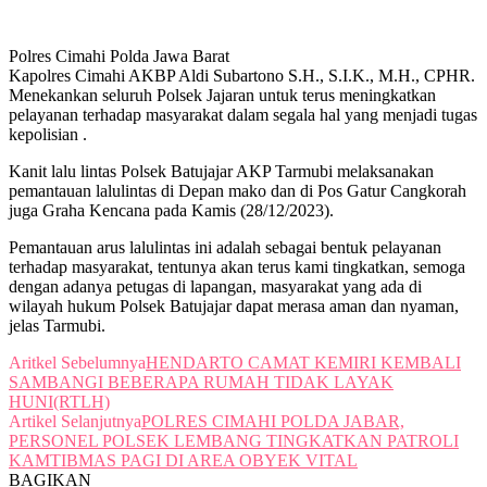
Polres Cimahi Polda Jawa Barat
Kapolres Cimahi AKBP Aldi Subartono S.H., S.I.K., M.H., CPHR.
Menekankan seluruh Polsek Jajaran untuk terus meningkatkan
pelayanan terhadap masyarakat dalam segala hal yang menjadi tugas
kepolisian .
Kanit lalu lintas Polsek Batujajar AKP Tarmubi melaksanakan
pemantauan lalulintas di Depan mako dan di Pos Gatur Cangkorah
juga Graha Kencana pada Kamis (28/12/2023).
Pemantauan arus lalulintas ini adalah sebagai bentuk pelayanan
terhadap masyarakat, tentunya akan terus kami tingkatkan, semoga
dengan adanya petugas di lapangan, masyarakat yang ada di
wilayah hukum Polsek Batujajar dapat merasa aman dan nyaman,
jelas Tarmubi.
Aritkel Sebelumnya
HENDARTO CAMAT KEMIRI KEMBALI
SAMBANGI BEBERAPA RUMAH TIDAK LAYAK
HUNI(RTLH)
Artikel Selanjutnya
POLRES CIMAHI POLDA JABAR,
PERSONEL POLSEK LEMBANG TINGKATKAN PATROLI
KAMTIBMAS PAGI DI AREA OBYEK VITAL
BAGIKAN