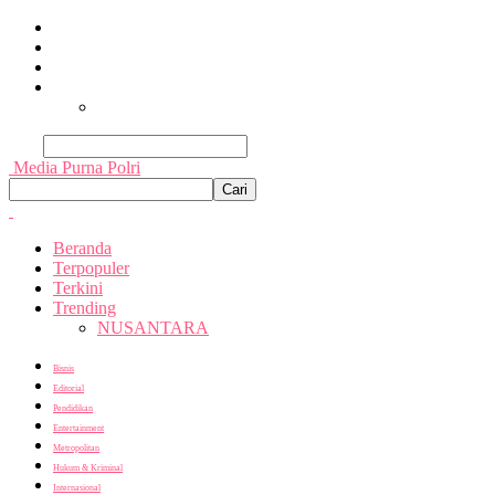
Beranda
Terpopuler
Terkini
Trending
Nusantara
Cari
Media Purna Polri
Beranda
Terpopuler
Terkini
Trending
NUSANTARA
Bisnis
Editorial
Pendidikan
Entertainment
Metropolitan
Hukum & Kriminal
Internasional